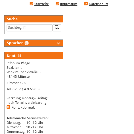
Startseite
Impressum
Datenschutz
Suche
Sprachen
Deutsch
Kontakt
Nederlands
Infobüro Pflege
English
Sozialamt
Von-Steuben-Straße 5
Українська
48143 Münster
Zimmer 326
Türkçe
Tel. 02 51/ 4 92-50 50
اللغة العربية
Beratung Montag - Freitag:
Français
nach Terminvereinbarung
Kontaktformular
Español
Telefonische Servicezeiten:
Polski
Dienstag: 10 -12 Uhr
Mittwoch: 10 -12 Uhr
Русский
Donnerstag: 10 -12 Uhr