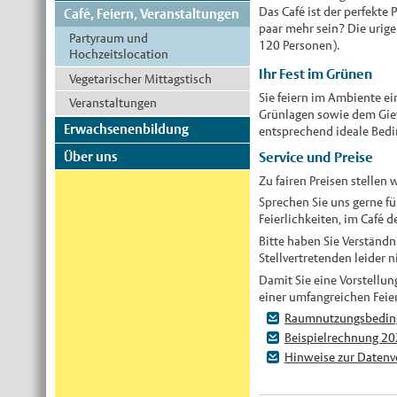
Das Café ist der perfekte
Café, Feiern, Veranstaltungen
paar mehr sein? Die urige
Partyraum und
120 Personen).
Hochzeitslocation
Ihr Fest im Grünen
Vegetarischer Mittagstisch
Sie feiern im Ambiente e
Veranstaltungen
Grünlagen sowie dem Giev
Erwachsenenbildung
entsprechend ideale Bedin
Über uns
Service und Preise
Zu fairen Preisen stellen 
Sprechen Sie uns gerne f
Feierlichkeiten, im Café d
Bitte haben Sie Verständn
Stellvertretenden leider n
Damit Sie eine Vorstellun
einer umfangreichen Feier 
Raumnutzungsbedin
Beispielrechnung 2
Hinweise zur Datenv