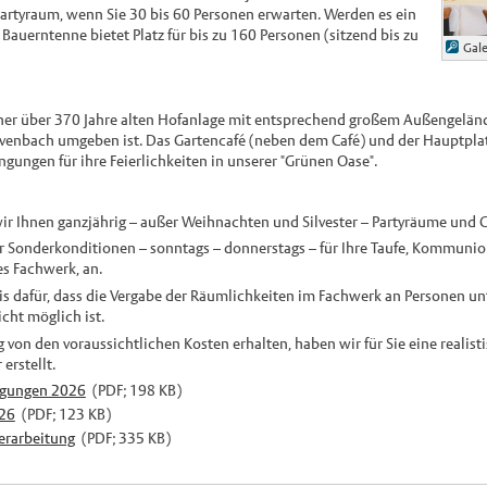
 Partyraum, wenn Sie 30 bis 60 Personen erwarten. Werden es ein
 Bauerntenne bietet Platz für bis zu 160 Personen (sitzend bis zu
Gale
iner über 370 Jahre alten Hofanlage mit entsprechend großem Außengeländ
enbach umgeben ist. Das Gartencafé (neben dem Café) und der Hauptplatz
gungen für ihre Feierlichkeiten in unserer "Grünen Oase".
wir Ihnen ganzjährig
–
außer Weihnachten und Silvester
–
Partyräume und G
ür Sonderkonditionen
–
sonntags
–
donnerstags
–
für Ihre Taufe, Kommunio
es Fachwerk, an.
is dafür, dass die Vergabe der Räumlichkeiten im Fachwerk an Personen un
icht möglich ist.
g von den voraussichtlichen Kosten erhalten, haben wir für Sie eine realis
erstellt.
gungen 2026
(PDF; 198 KB)
026
(PDF; 123 KB)
erarbeitung
(PDF; 335 KB)