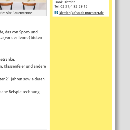
Frank Dietrich
Tel. 02 51/4 92-29 15
English
Dietrich(at)stadt-muenster.de
rie: Alte Bauerntenne
Українська
Türkçe
e, das von Sport- und
اللغة العربية
 (vor der Tenne) bieten
Français
Español
Polski
etränke.
Русский
n, Klassenfeier und andere
中文
ter 21 Jahren sowie deren
Automatische Übersetzung, ohne
Gewähr auf Richtigkeit.
tische Beispielrechnung