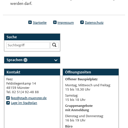
werden darf.
Startseite
Impressum
Datenschutz
Suche
Sprachen
Deutsch
Kontakt
Öffnungszeiten
Nederlands
Feez
Offener Bauspielplatz
English
Feldstiegenkamp 14
Montag, Mittwoch und Freitag:
48159 Münster
15 bis 18.30 Uhr
Українська
Tel. 02 51/4 92-48 88
Samstag:
feez@stadt-muenster.de
15 bis 18 Uhr
Türkçe
Lage im Stadtplan
Gruppenangebote
اللغة العربية
mit Anmeldung
Dienstag und Donnerstag:
Français
16 bis 19 Uhr
Español
Büro