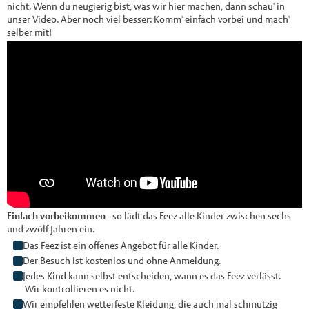
nicht. Wenn du neugierig bist, was wir hier machen, dann schau' in
unser Video. Aber noch viel besser: Komm' einfach vorbei und mach'
selber mit!
Einfach vorbeikommen
- so lädt das Feez alle Kinder zwischen sechs
und zwölf Jahren ein.
Das Feez ist ein offenes Angebot für alle Kinder.
Der Besuch ist kostenlos und ohne Anmeldung.
Jedes Kind kann selbst entscheiden, wann es das Feez verlässt.
Wir kontrollieren es nicht.
Wir empfehlen wetterfeste Kleidung, die auch mal schmutzig