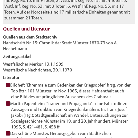
Inf. Reg. No.13. mit 9 Toten, 2. Wstf. Inf. Reg. No. 15. mit 4 Toten, 5.
Wstf. Inf. Reg. No. 53. mit 3 Toten, 6. Wstf. Inf. Reg. No. 55. mit 17
Toten. Auf der Nordseite sind 17 militärische Einheiten genannt mit
zusammen 21 Toten.
Quellen und Literatur
Quellen aus dem Stadtarchiv
Handschrift Nr. 15: Chronik der Stadt Münster 1870-73 von A.
Hechelmann
Zeitungsartikel
Westfälischer Merkur, 13.1.1909
Westfälische Nachrichten, 30.1.1970
Literatur
Bildheft "Ehrenmale zum Gedenken der Kriegsopfer" hrsg. von der
Top Bttr. 101 Münster im Nov. 1965, dieses Heft enthält auch
eine Bild des ursprünglichen Aussehens des Grabmals
Martin Papenheim, "Trauer und Propaganda" - eine Fallstudie zu
Aussagen und Funktion von Kriegerdenkmälern. In: Franz-Josef
Jakobi (Hg.): Stadtgesellschaft im Wandel. Untersuchungen zur
Sozialgeschichte Münster im 19. und 20. Jahrhundert, Münster
1995, S. 421-481, S. 458 ff.
Das schöne Münster. Herausgegeben vom Städtischen