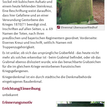
Sockel mit kubischem Aufsatz und
einem heute fehlenden Steinkreuz.
Eine Beschriftung weist daraufhin,
dass hier Gefallene und an einer
Verwundung Gestorbene des
Krieges 1870/71 beerdigt sind.
Ehrenmal Überwasserfriedhof
Inschriften auf allen Seiten, u. a. 69
Namen der Toten, nach ihren
preußischen und bayerischen Regimentern geordnet. Vorderseite:
Eisernes Kreuz und Inschrift, seitlich: Namen mit
Truppenzugehörigkeit.
Es ist unklar, ob sich das ursprüngliche Gräberfeld - das heute nicht
mehr als solches erkennbar ist - beim Grabmal befindet, oder ob das
Grabmal ebenso disloziert wurde, wie das benachbarte Grabzeichen
für die im gleichem Kriege verstorbenen französischen
Kriegsgefangenen.
Kriegerdenkmal ist ein durch städtische die Denkmalbehörde
eingetragenes Baudenkmal.
Errichtung/Einweihung
unbekannt
Erinnerungsmotiv