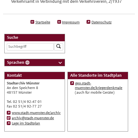
Verkehrsamt in Verbindung mit dem Verkehrsverein, 2/1937
Startseite
Impressum
Datenschutz
Suche
Sprachen
Deutsch
Kontakt
Alle Standorte im Stadtplan
Nederlands
Stadtarchiv Münster
geo.stadt-
English
An den Speichern 8
muenster.de/kriegerdenkmale
48157 Münster
(auch für mobile Geräte)
Українська
Tel. 02 51/4 92-47 01
Türkçe
Fax 02 51/4 92-77 27
www.stadt-muenster.de/archiv
اللغة العربية
archiv@stadt-muenster.de
Français
Lage im Stadtplan
Español