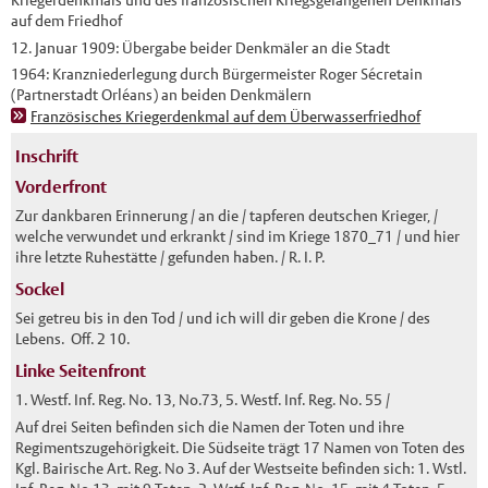
Kriegerdenkmals und des französischen Kriegsgefangenen Denkmals
auf dem Friedhof
12. Januar 1909: Übergabe beider Denkmäler an die Stadt
1964: Kranzniederlegung durch Bürgermeister Roger Sécretain
(Partnerstadt Orléans) an beiden Denkmälern
Französisches Kriegerdenkmal auf dem Überwasserfriedhof
Inschrift
Vorderfront
Zur dankbaren Erinnerung / an die / tapferen deutschen Krieger, /
welche verwundet und erkrankt / sind im Kriege 1870_71 / und hier
ihre letzte Ruhestätte / gefunden haben. / R. I. P.
Sockel
Sei getreu bis in den Tod / und ich will dir geben die Krone / des
Lebens. Off. 2 10.
Linke Seitenfront
1. Westf. Inf. Reg. No. 13, No.73, 5. Westf. Inf. Reg. No. 55 /
Auf drei Seiten befinden sich die Namen der Toten und ihre
Regimentszugehörigkeit. Die Südseite trägt 17 Namen von Toten des
Kgl. Bairische Art. Reg. No 3. Auf der Westseite befinden sich: 1. Wstl.