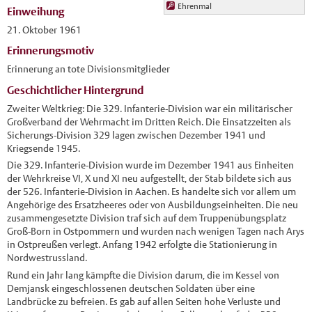
Ehrenmal
Einweihung
21. Oktober 1961
Erinnerungsmotiv
Erinnerung an tote Divisionsmitglieder
Geschichtlicher Hintergrund
Zweiter Weltkrieg: Die 329. Infanterie-Division war ein militärischer
Großverband der Wehrmacht im Dritten Reich. Die Einsatzzeiten als
Sicherungs-Division 329 lagen zwischen Dezember 1941 und
Kriegsende 1945.
Die 329. Infanterie-Division wurde im Dezember 1941 aus Einheiten
der Wehrkreise VI, X und XI neu aufgestellt, der Stab bildete sich aus
der 526. Infanterie-Division in Aachen. Es handelte sich vor allem um
Angehörige des Ersatzheeres oder von Ausbildungseinheiten. Die neu
zusammengesetzte Division traf sich auf dem Truppenübungsplatz
Groß-Born in Ostpommern und wurden nach wenigen Tagen nach Arys
in Ostpreußen verlegt. Anfang 1942 erfolgte die Stationierung in
Nordwestrussland.
Rund ein Jahr lang kämpfte die Division darum, die im Kessel von
Demjansk eingeschlossenen deutschen Soldaten über eine
Landbrücke zu befreien. Es gab auf allen Seiten hohe Verluste und