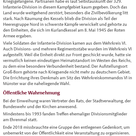
Kriegsgefangene. Partisanen habe es laut Selbstauskunft der 329.
Infanterie-Division in diesem Kampfgebiet kaum gegeben. Doch das
Land wurde weitgehend zerstört, besonders die Zivilbevölkerung litt
stark. Nach Räumung des Kessels blieb die Division als Teil der
Heeresgruppe Nord in schwerste Kämpfe verwickelt und gehörte zu
den Einheiten, die sich im Kurlandkessel am 8. Mai 1945 der Roten
Armee ergaben.
Viele Soldaten der Infanterie-Division kamen aus dem Wehrkreis VI.
Auch Divisions- und mehrere Regimentsstäbe wurden im Wehrkreis VI
aufgestellt. Weil die Einheit direkt zur Front geschickt wurde, hatte sie
vermutlich keinen eindeutigen Heimatstandort im Westen des Reichs,
zu dem eine besondere Verbundenheit bestand. Der Aufstellungsort
Groß-Born gehörte nach Kriegsende nicht mehr zu deutschem Gebiet.
Die Errichtung ihres Denkmals am Sitz des Wehrkreiskommandos VI in
Münster war die naheliegende Wahl.
Öffentliche Wahrnehmung
Bei der Einweihung waren Vertreter des Rats, der Stadtverwaltung, der
Bundeswehr und der Kirchen anwesend.
Mindestens bis 1993 fanden Treffen ehemaliger Divisionsmitglieder
am Ehrenmal statt.
Ende 2018 missbrauchte eine Gruppe den entlegenen Gedenkort, um
unbemerkt von der Öffentlichkeit eine Veranstaltung zu organisieren.