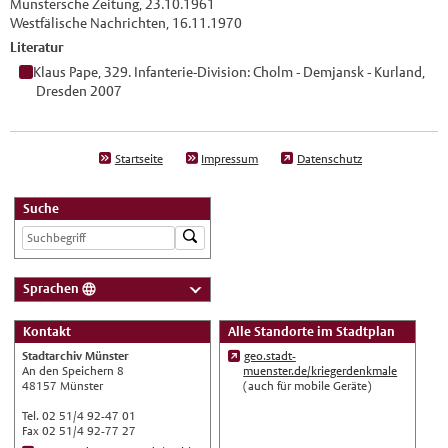
Münstersche Zeitung, 23.10.1961
Westfälische Nachrichten, 16.11.1970
Literatur
Klaus Pape, 329. Infanterie-Division: Cholm - Demjansk - Kurland,
Dresden 2007
Startseite
Impressum
Datenschutz
Suche
Sprachen
Deutsch
Kontakt
Alle Standorte im Stadtplan
Nederlands
Stadtarchiv Münster
geo.stadt-
English
An den Speichern 8
muenster.de/kriegerdenkmale
48157 Münster
(auch für mobile Geräte)
Українська
Tel. 02 51/4 92-47 01
Türkçe
Fax 02 51/4 92-77 27