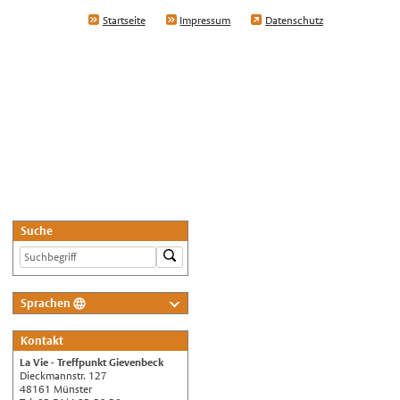
Startseite
Impressum
Datenschutz
Suche
Sprachen
Deutsch
Kontakt
Nederlands
La Vie - Treffpunkt Gievenbeck
English
Dieckmannstr. 127
48161 Münster