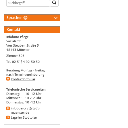
Sprachen
Deutsch
Kontakt
Nederlands
Infobüro Pflege
English
Sozialamt
Von-Steuben-Straße 5
Українська
48143 Münster
Zimmer 326
Türkçe
Tel. 02 51/ 4 92-50 50
اللغة العربية
Beratung Montag - Freitag:
Français
nach Terminvereinbarung
Kontaktformular
Español
Telefonische Servicezeiten:
Polski
Dienstag: 10 -12 Uhr
Mittwoch: 10 -12 Uhr
Русский
Donnerstag: 10 -12 Uhr
中文
infobuero(at)stadt-
muenster.de
Automatische Übersetzung, ohne
Lage im Stadtplan
Gewähr auf Richtigkeit.