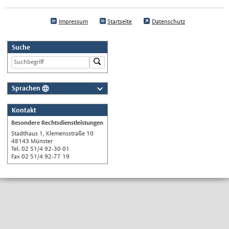
Impressum
Startseite
Datenschutz
Suche
Sprachen
Deutsch
Kontakt
Nederlands
Besondere Rechtsdienstleistungen
English
Stadthaus 1, Klemensstraße 10
48143 Münster
Українська
Tel. 02 51/4 92-30 01
Fax 02 51/4 92-77 19
Türkçe
اللغة العربية
Français
Español
Polski