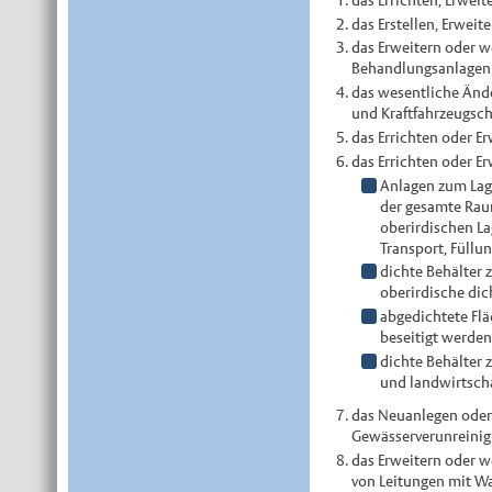
das Erstellen, Erwei
das Erweitern oder 
Behandlungsanlagen f
das wesentliche Änd
und Kraftfahrzeugsch
das Errichten oder E
das Errichten oder 
Anlagen zum Lage
der gesamte Raum
oberirdischen La
Transport, Füllu
dichte Behälter 
oberirdische dic
abgedichtete Fl
beseitigt werden
dichte Behälter 
und landwirtscha
das Neuanlegen oder
Gewässerverunreinig
das Erweitern oder w
von Leitungen mit Wa