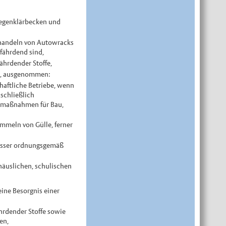
Regenklärbecken und
ehandeln von Autowracks
efährdend sind,
ährdender Stoffe,
fe, ausgenommen:
haftliche Betriebe, wenn
schließlich
itsmaßnahmen für Bau,
mmeln von Gülle, ferner
wässer ordnungsgemäß
häuslichen, schulischen
ine Besorgnis einer
hrdender Stoffe sowie
en,