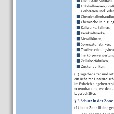
chemische Fabriken,
Erdölraffinerien, Gr
Gerbereien und Leder
Chemiekalienhandlu
Chemische Reinigung
Kaliwerke, Salinen,
Kernkraftwerke,
Metallhütten,
Sprengstoffabriken,
Textilveredelungsbetr
Tierkörperverwertung
Zellulosefabriken,
Zuckerfabriken.
(5) Lagerbehälter sind or
ein Behälter. Unterirdisch
im Erdreich eingebettet si
erkennbar sind, werden un
Lagerbehälter.
§ 3 Schutz in der Zone 
(1) In der Zone III sind g
das Errichten, Erwei