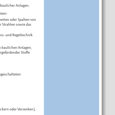
 baulicher Anlagen.
oten:
beiten oder Spalten von
r Strahlen sowie das
ess- und Regeltechnik
n baulichen Anlagen,
gefärdender Stoffe
hgeschalteten
ickern oder Versenken),