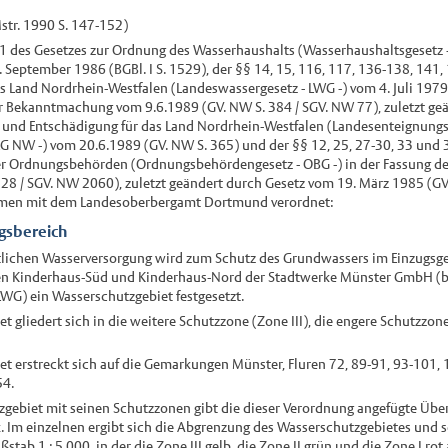
str. 1990 S. 147-152)
41 des Gesetzes zur Ordnung des Wasserhaushalts (Wasserhaushaltsgesetz -
eptember 1986 (BGBl. I S. 1529), der §§ 14, 15, 116, 117, 136-138, 141,
s Land Nordrhein-Westfalen (Landeswassergesetz - LWG -) vom 4. Juli 1979
er Bekanntmachung vom 9.6.1989 (GV. NW S. 384 / SGV. NW 77), zuletzt ge
 und Entschädigung für das Land Nordrhein-Westfalen (Landesenteignungs
EG NW -) vom 20.6.1989 (GV. NW S. 365) und der §§ 12, 25, 27-30, 33 und 
er Ordnungsbehörden (Ordnungsbehördengesetz - OBG -) in der Fassung 
528 / SGV. NW 2060), zuletzt geändert durch Gesetz vom 19. März 1985 (GV
hmen mit dem Landesoberbergamt Dortmund verordnet:
gsbereich
entlichen Wasserversorgung wird zum Schutz des Grundwassers im Einzugsge
 Kinderhaus-Süd und Kinderhaus-Nord der Stadtwerke Münster GmbH (b
LWG) ein Wasserschutzgebiet festgesetzt.
t gliedert sich in die weitere Schutzzone (Zone III), die engere Schutzzon
t erstreckt sich auf die Gemarkungen Münster, Fluren 72, 89-91, 93-101, 1
54.
zgebiet mit seinen Schutzzonen gibt die dieser Verordnung angefügte Über
. Im einzelnen ergibt sich die Abgrenzung des Wasserschutzgebietes und 
tab 1 : 5.000, in der die Zone III gelb, die Zone II grün und die Zone I rot