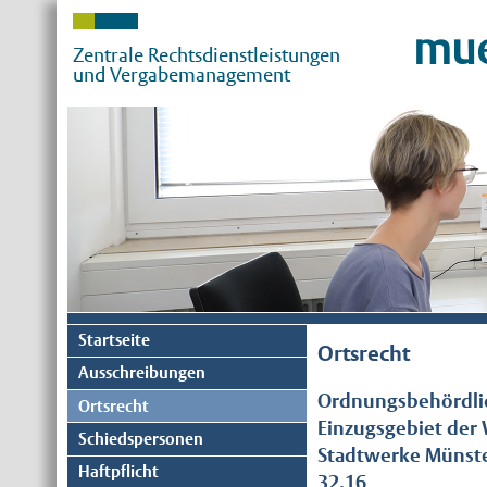
mue
Zentrale Rechtsdienstleistungen
und Vergabemanagement
Startseite
Ortsrecht
Ausschreibungen
Ordnungsbehördlic
Ortsrecht
Einzugsgebiet der
Schiedspersonen
Stadtwerke Münste
Haftpflicht
32.16