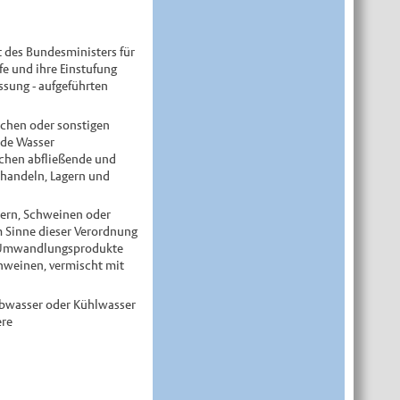
t des Bundesministers für
e und ihre Einstufung
ssung - aufgeführten
ichen oder sonstigen
nde Wasser
ächen abfließende und
handeln, Lagern und
dern, Schweinen oder
 Sinne dieser Verordnung
e Umwandlungsprodukte
hweinen, vermischt mit
 Abwasser oder Kühlwasser
ere