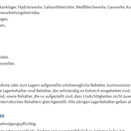
oßtanklager, Hydrierwerke, Galvanikbetriebe, Weißblechwerke, Gaswerke, Ko
verarbeitungsbetriebe,
ngen,
en,
iebe,
sstellen,
tsfeste oder zum Lagern aufgestellte ortsbewegliche Behälter, kommunizier
e Lagerbehälter sind Behälter, die vollständig im Erdreich eingebettet sind. 
nd, sowie Behälter, die so aufgestellt sind, dass Undichtigkeiten nicht zuv
terirdischen Behältern gleichgestellt. Alle übrigen Lagerbehälter gelten a
III
enehmigungspflichtig:
tern oder wesentliche Ändern von wassergefährlichen Anlagen jeder Art,