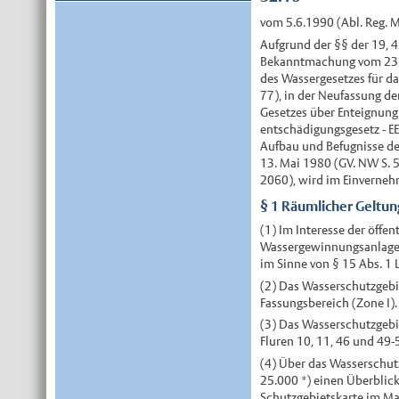
vom 5.6.1990 (Abl. Reg. M
Aufgrund der §§ der 19, 
Bekanntmachung vom 23. S
des Wassergesetzes für da
77), in der Neufassung d
Gesetzes über Enteignung
entschädigungsgesetz - E
Aufbau und Befugnisse d
13. Mai 1980 (GV. NW S. 
2060), wird im Einverne
§ 1 Räumlicher Geltun
(1) Im Interesse der öff
Wassergewinnungsanlagen
im Sinne von § 15 Abs. 1 
(2) Das Wasserschutzgebie
Fassungsbereich (Zone I).
(3) Das Wasserschutzgebie
Fluren 10, 11, 46 und 49-
(4) Über das Wasserschut
25.000 *) einen Überblick
Schutzgebietskarte im Maßs