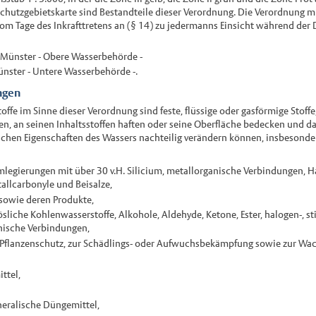
Schutzgebietskarte sind Bestandteile dieser Verordnung. Die Verordnung m
vom Tage des Inkrafttretens an (§ 14) zu jedermanns Einsicht während der
 Münster - Obere Wasserbehörde -
nster - Untere Wasserbehörde -.
ngen
ffe im Sinne dieser Verordnung sind feste, flüssige oder gasförmige Stoffe
n, an seinen Inhaltsstoffen haften oder seine Oberfläche bedecken und da
chen Eigenschaften des Wassers nachteilig verändern können, insbesonde
umlegierungen mit über 30 v.H. Silicium, metallorganische Verbindungen, H
allcarbonyle und Beisalze,
 sowie deren Produkte,
ösliche Kohlenwasserstoffe, Alkohole, Aldehyde, Ketone, Ester, halogen-, st
nische Verbindungen,
 Pflanzenschutz, zur Schädlings- oder Aufwuchsbekämpfung sowie zur Wa
ttel,
neralische Düngemittel,