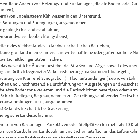
esentliche Ändern von Heizungs- und Kühlanlagen, die die Boden- oder 
umpen),
ckern) von unbelastetem Kühlwasser in den Untergrund,
on Bohrungen und Sprengungen, ausgenommen:
ie geologische Landesaufnahme,
en Grundwasserbeobachtungsdienst,
itern des Viehbestandes in landwirtschaftlichen Betrieben,
auergrünland in eine andere landwirtschaftliche oder gartenbauliche Nu
irtschaftlich genutzter Flächen,
 das wesentliche Ändern bestehender Straßen und Wege, soweit dies übe
ng und örtlich begrenzter Verkehrssicherungsmaßnahmen hinausgeht,
nderung von Kies- und Sandgruben (= Flachentsandungen) sowie von Lehm-
chen und Einschnitten,die Durchführung von Ausgrabungen und Ausscha
belebte Bodenzone verletzen und die Deckschichten beseitigen oder verm
 Schicht freilegen, Bergbau, wenn er zur Zerreißung schützender Decksch
sseransammlungen führt, ausgenommen:
äße landwirtschaftliche Beackerung,
geologische Landesaufnahme,
weitern von Rastanlagen, Parkplätzen oder Stellplätzen für mehr als 30 Kra
rn von Startbahnen, Landebahnen und Sicherheitsflächen des Luftverkehr
rweitern eines Badebetriebes an oberirdischen Gewässern,