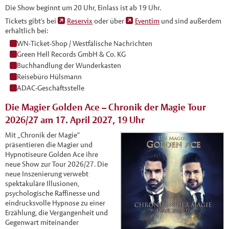
Die Show beginnt um 20 Uhr, Einlass ist ab 19 Uhr.
Tickets gibt's bei
Reservix
oder über
Eventim
und sind außerdem
erhältlich bei:
WN-Ticket-Shop / Westfälische Nachrichten
Green Hell Records GmbH & Co. KG
Buchhandlung der Wunderkasten
Reisebüro Hülsmann
ADAC-Geschäftsstelle
Die Magier Golden Ace – Chronik der Magie Tour
2026/27 am 17. April 2027, 19 Uhr
Mit „Chronik der Magie“
präsentieren die Magier und
Hypnotiseure Golden Ace ihre
neue Show zur Tour 2026/27. Die
neue Inszenierung verwebt
spektakuläre Illusionen,
psychologische Raffinesse und
eindrucksvolle Hypnose zu einer
Erzählung, die Vergangenheit und
Gegenwart miteinander