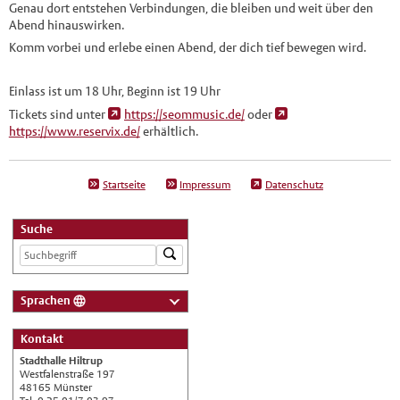
Genau dort entstehen Verbindungen, die bleiben und weit über den
Abend hinauswirken.
Komm vorbei und erlebe einen Abend, der dich tief bewegen wird.
Einlass ist um 18 Uhr, Beginn ist 19 Uhr
Tickets sind unter
https://seommusic.de/
oder
https://www.reservix.de/
erhältlich.
Startseite
Impressum
Datenschutz
Suche
Sprachen
Deutsch
Kontakt
Nederlands
Stadthalle Hiltrup
English
Westfalenstraße 197
48165 Münster