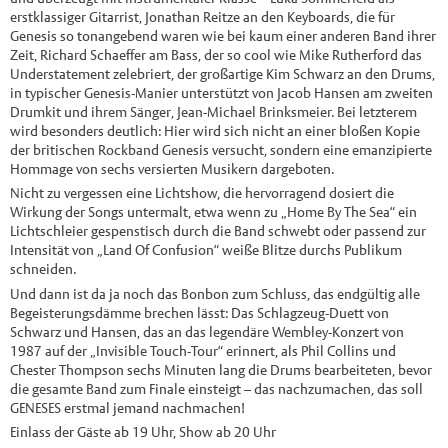
erstklassiger Gitarrist, Jonathan Reitze an den Keyboards, die für
Genesis so tonangebend waren wie bei kaum einer anderen Band ihrer
Zeit, Richard Schaeffer am Bass, der so cool wie Mike Rutherford das
Understatement zelebriert, der großartige Kim Schwarz an den Drums,
in typischer Genesis-Manier unterstützt von Jacob Hansen am zweiten
Drumkit und ihrem Sä
nger
, Jean-Michael Brinksmeier. Bei letzterem
wird besonders deutlich: Hier wird sich nicht an einer bloßen Kopie
der britischen Rockband Genesis versucht, sondern eine emanzipierte
Hommage von sechs versierten Musikern dargeboten.
Nicht zu vergessen eine Lichtshow, die hervorragend dosiert die
Wirkung der Songs untermalt, etwa wenn zu „Home By The Sea“ ein
Lichtschleier gespenstisch durch die Band schwebt oder passend zur
Intensität von „
Land Of Confusion
“ weiße Blitze durchs Publikum
schneiden.
Und dann ist da ja noch das Bonbon zum Schluss, das endgültig alle
Begeisterungsdämme brechen lässt: Das Schlagzeug-Duett von
Schwarz und Hansen, das an das legendäre Wembley-Konzert von
1987 auf der „Invisible Touch-Tour“ erinnert, als Phil Collins und
Chester Thompson sechs Minuten lang die Drums bearbeiteten, bevor
die gesamte Band zum Finale einsteigt – das nachzumachen, das soll
GENESES erstmal jemand nachmachen!
Einlass der Gäste ab 19 Uhr, Show ab 20 Uhr