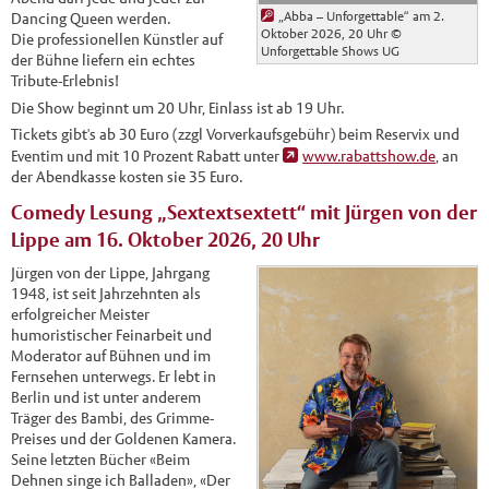
„Abba – Unforgettable“ am 2.
Dancing Queen werden.
Oktober 2026, 20 Uhr
©
Die professionellen Künstler auf
Unforgettable Shows UG
der Bühne liefern ein echtes
Tribute-Erlebnis!
Die Show beginnt um 20 Uhr, Einlass ist ab 19 Uhr.
Tickets gibt's ab 30 Euro (zzgl Vorverkaufsgebühr) beim Reservix und
Eventim und mit 10 Prozent Rabatt unter
www.rabattshow.de
, an
der Abendkasse kosten sie 35 Euro.
Comedy Lesung „Sextextsextett“ mit Jürgen von der
Lippe am 16. Oktober 2026, 20 Uhr
Jürgen von der Lippe, Jahrgang
1948, ist seit Jahrzehnten als
erfolgreicher Meister
humoristischer Feinarbeit und
Moderator auf Bühnen und im
Fernsehen unterwegs. Er lebt in
Berlin und ist unter anderem
Träger des Bambi, des Grimme-
Preises und der Goldenen Kamera.
Seine letzten Bücher «Beim
Dehnen singe ich Balladen», «Der