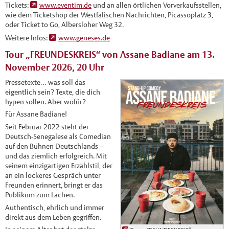
Tickets:
www.eventim.de
und an allen örtlichen Vorverkaufsstellen,
wie dem Ticketshop der Westfälischen Nachrichten, Picassoplatz 3,
oder Ticket to Go, Albersloher Weg 32.
Weitere Infos:
www.geneses.de
Tour „FREUNDESKREIS“ von Assane Badiane am 13.
November 2026, 20 Uhr
Pressetexte… was soll das
eigentlich sein? Texte, die dich
hypen sollen. Aber wofür?
Für Assane Badiane!
Seit Februar 2022 steht der
Deutsch-Senegalese als Comedian
auf den Bühnen Deutschlands –
und das ziemlich erfolgreich. Mit
seinem einzigartigen Erzählstil, der
an ein lockeres Gespräch unter
Freunden erinnert, bringt er das
Publikum zum Lachen.
Authentisch, ehrlich und immer
direkt aus dem Leben gegriffen.