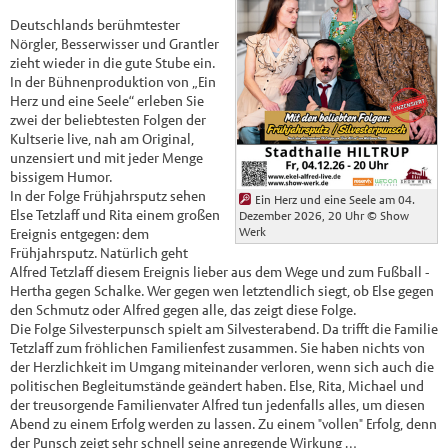
Deutschlands berühmtester
Nörgler, Besserwisser und Grantler
zieht wieder in die gute Stube ein.
In der Bühnenproduktion von „Ein
Herz und eine Seele“ erleben Sie
zwei der beliebtesten Folgen der
Kultserie live, nah am Original,
unzensiert und mit jeder Menge
bissigem Humor.
In der Folge Frühjahrsputz sehen
Ein Herz und eine Seele am 04.
Else Tetzlaff und Rita einem großen
Dezember 2026, 20 Uhr
© Show
Werk
Ereignis entgegen: dem
Frühjahrsputz. Natürlich geht
Alfred Tetzlaff diesem Ereignis lieber aus dem Wege und zum Fußball -
Hertha gegen Schalke. Wer gegen wen letztendlich siegt, ob Else gegen
den Schmutz oder Alfred gegen alle, das zeigt diese Folge.
Die Folge Silvesterpunsch spielt am Silvesterabend. Da trifft die Familie
Tetzlaff zum fröhlichen Familienfest zusammen. Sie haben nichts von
der Herzlichkeit im Umgang miteinander verloren, wenn sich auch die
politischen Begleitumstände geändert haben. Else, Rita, Michael und
der treusorgende Familienvater Alfred tun jedenfalls alles, um diesen
Abend zu einem Erfolg werden zu lassen. Zu einem "vollen" Erfolg, denn
der Punsch zeigt sehr schnell seine anregende Wirkung …