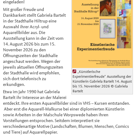
eingeladen!
Mit großer Freude und
Dankbarkeit stellt Gabriela Bartelt
in der Stadthalle Hiltrup eine
Auswahl ihrer Acryl- und
Aquarellbilder aus. Die
Ausstellung kann in der Zeit vom
14. August 2026 bis zum 15.
November 2026 zu den
Öffnungszeiten der Stadthalle
angeschaut werden. Wegen der
jeweils aktuellen Öffnungszeiten
„Künstlerische
der Stadthalle wird empfohlen,
Experimentierfreude“ Ausstellung der
sich dort telefonisch zu
Künstlerin Gabriela Bartelt 14. August
erkundigen.
bis 15. November 2026
© Gabriela
Bartelt
Etwa im Jahr 1990 hat Gabriela
Bartelt ihr Interesse an der Malerei
entdeckt. Ihre ersten Aquarellbilder sind in VHS – Kursen entstanden.
Aber erst die Aquarell-Malkurse bei einer diplomierten Künstlerin
sowie Arbeiten in der Malschule Worpswede haben ihren
Vorstellungen entsprochen. Seitdem interpretiert sie
verschiedenartige Motive (Landschaften, Blumen, Menschen, Comics
und Tiere) auf Aquarellpapier.