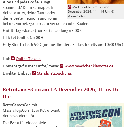
Alter und jede Größe. Klingt
Mädchenklamotte am 06.
spannend? Dann schnapp dir
Dezember 2026, 11 – 16 Uhr
©
deine Mutter, deine Tante oder
Veranstalter
deine beste Freundin und komm
bei uns vorbei. Egal ob zum Verkaufen oder Kaufen.
Eintritt Tageskasse (nur Kartenzahlung): 5,00 €
E-Ticket (online): 5,00 €
Early Bird Ticket 6,50 € (online, limitiert, Einlass bereits um 10:30 Uhr)
Link
Online Tickets
.
Homepage für mehr Infos/Preise:
www.maedchenklamotte.de
Direkter Link zur
Standplatzbuchung
.
RetroGamesCon am 12. Dezember 2026, 11 bis 16
Uhr
RetroGamesCon mit
ClassicToysCon - Euer Retro-Event
der besonderen Art.
Das Event für Videospiele,