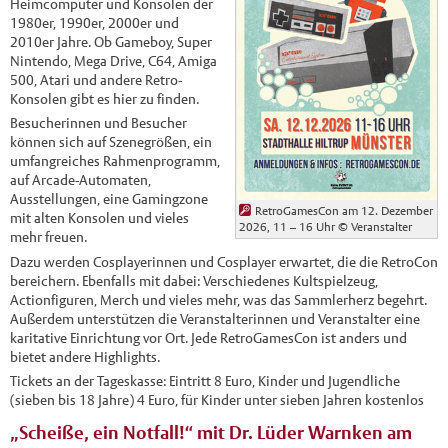
Heimcomputer und Konsolen der
1980er, 1990er, 2000er und
2010er Jahre. Ob Gameboy, Super
Nintendo, Mega Drive, C64, Amiga
500, Atari und andere Retro-
Konsolen gibt es hier zu finden.
Besucherinnen und Besucher
können sich auf Szenegrößen, ein
umfangreiches Rahmenprogramm,
auf Arcade-Automaten,
Ausstellungen, eine Gamingzone
RetroGamesCon am 12. Dezember
mit alten Konsolen und vieles
2026, 11 – 16 Uhr
© Veranstalter
mehr freuen.
Dazu werden Cosplayerinnen und Cosplayer erwartet, die die RetroCon
bereichern. Ebenfalls mit dabei: Verschiedenes Kultspielzeug,
Actionfiguren, Merch und vieles mehr, was das Sammlerherz begehrt.
Außerdem unterstützen die Veranstalterinnen und Veranstalter eine
karitative Einrichtung vor Ort. Jede RetroGamesCon ist anders und
bietet andere Highlights.
Tickets an der Tageskasse: Eintritt 8 Euro, Kinder und Jugendliche
(sieben bis 18 Jahre) 4 Euro, für Kinder unter sieben Jahren kostenlos
„Scheiße, ein Notfall!“ mit Dr. Lüder Warnken am