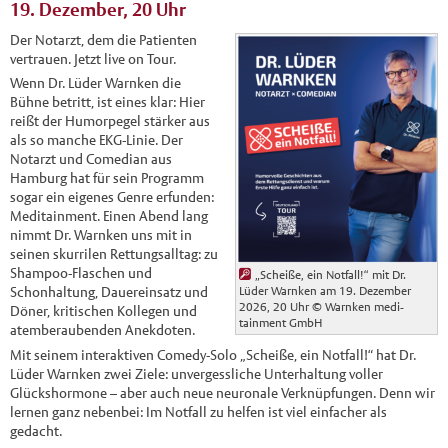
19. Dezember, 20 Uhr
Der Notarzt, dem die Patienten
vertrauen. Jetzt live on Tour.
Wenn Dr. Lüder Warnken die
Bühne betritt, ist eines klar: Hier
reißt der Humorpegel stärker aus
als so manche EKG-Linie. Der
Notarzt und Comedian aus
Hamburg hat für sein Programm
sogar ein eigenes Genre erfunden:
Meditainment. Einen Abend lang
nimmt Dr. Warnken uns mit in
seinen skurrilen Rettungsalltag: zu
Shampoo-Flaschen und
„Scheiße, ein Notfall!“ mit Dr.
Lüder Warnken am 19. Dezember
Schonhaltung, Dauereinsatz und
2026, 20 Uhr
© Warnken medi-
Döner, kritischen Kollegen und
tainment GmbH
atemberaubenden Anekdoten.
Mit seinem interaktiven Comedy-Solo „Scheiße, ein Notfall!“ hat Dr.
Lüder Warnken zwei Ziele: unvergessliche Unterhaltung voller
Glückshormone – aber auch neue neuronale Verknüpfungen. Denn wir
lernen ganz nebenbei: Im Notfall zu helfen ist viel einfacher als
gedacht.