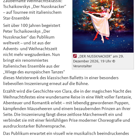
Zauberhafte Weihnachtsklassik:
Tschaikowskys „Der Nussknacker“
– auf Tournee mit italienischem
Star-Ensemble
Seit über 100 Jahren begeistert
Peter Tschaikowskys „Der
Nussknacker“ das Publikum
weltweit – und ist aus der
Advents- und Weihnachtszeit
nicht mehr wegzudenken. Nun
„DER NUSSKNACKER“ am 29.
bringt ein renommiertes
Dezember 2026, 19 Uhr
©
italienisches Ensemble aus der
Veranstalter
„Wiege des europäischen Tanzes“
dieses Meisterwerk des klassischen Balletts in einer besonders
liebevollen Inszenierung erneut auf die Bühne.
Erzählt wird die Geschichte von Clara, die in der magischen Nacht des
Weihnachtsfestes eine wundersame Reise in eine Welt voller Fantasie,
Abenteuer und Romantik erlebt – mit lebendig gewordenen Puppen,
kämpfenden Mäuseheeren und einem bezaubernden Prinzen an ihrer
Seite. Die Inszenierung fängt diese zeitlose Märchenwelt ein und
verbindet sie mit einer feinfühligen Prise moderner Choreografie und
ausdrucksstarker Bühnensprache.
Das Publikum erwartet ein visuell wie musikalisch beeindruckendes