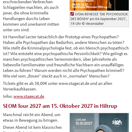
erschreckenden Verbrechen
Schlagzeilen machten, als auch
jener, die ohne kriminelle
LYDIA BENECKE "DIE PSYCHOLOGIE
Handlungen durchs Leben
DES BÖSEN" am 04.September 2027,
19 Uhr
© Veranstalter
kommen und unerkannt mitten
unter uns sind.
Ist Hannibal Lecter tatsächlich der Prototyp eines Psychopathen?
Haben alle Psychopathen das Bedürfnis, andere Menschen zu töten?
Wie stellt die Kriminalpsychologie fest, ob ein Mensch psychopathisch
ist? Wie entsteht eine psychopathische Persönlichkeit? Wie gelingt es
manchen psychopathischen Serienmördern, über Jahrzehnte als
liebevolle Familienväter und freundliche Nachbarn ein unauffälliges
Leben zu führen? Warum werden nicht alle Psychopathen kriminell?
Wie viel vom „Bösen“ steckt auch in „normalen“ Menschen?
Tickets gibt es ab 38,00€ unter www.stagecat.de und an allen
Vorverkaufskassen.
Infos:
www.stagecat.de
SEOM Tour 2027 am 15. Oktober 2027 in Hiltrup
Manchmal reicht ein Abend, um
etwas in Bewegung zu bringen.
Dieser Abend ist kein klassisches