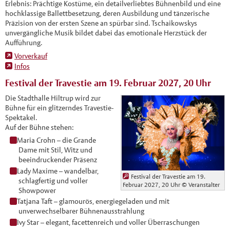
Erlebnis: Prächtige Kostüme, ein detailverliebtes Bühnenbild und eine
hochklassige Ballettbesetzung, deren Ausbildung und tänzerische
Präzision von der ersten Szene an spürbar sind. Tschaikowskys
unvergängliche Musik bildet dabei das emotionale Herzstück der
Aufführung.
Vorverkauf
Infos
Festival der Travestie am 19. Februar 2027, 20 Uhr
Die Stadthalle Hiltrup wird zur
Bühne für ein glitzerndes Travestie-
Spektakel.
Auf der Bühne stehen:
Maria Crohn – die Grande
Dame mit Stil, Witz und
beeindruckender Präsenz
Lady Maxime – wandelbar,
Festival der Travestie am 19.
schlagfertig und voller
Februar 2027, 20 Uhr
© Veranstalter
Showpower
Tatjana Taft – glamourös, energiegeladen und mit
unverwechselbarer Bühnenausstrahlung
Ivy Star – elegant, facettenreich und voller Überraschungen