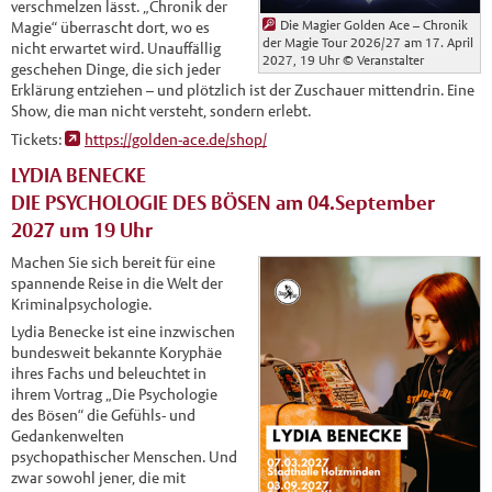
verschmelzen lässt. „Chronik der
Die Magier Golden Ace – Chronik
Magie“ überrascht dort, wo es
der Magie Tour 2026/27 am 17. April
nicht erwartet wird. Unauffällig
2027, 19 Uhr
© Veranstalter
geschehen Dinge, die sich jeder
Erklärung entziehen – und plötzlich ist der Zuschauer mittendrin. Eine
Show, die man nicht versteht, sondern erlebt.
Tickets:
https://golden-ace.de/shop/
LYDIA BENECKE
DIE PSYCHOLOGIE DES BÖSEN am 04.September
2027 um 19 Uhr
Machen Sie sich bereit für eine
spannende Reise in die Welt der
Kriminalpsychologie.
Lydia Benecke ist eine inzwischen
bundesweit bekannte Koryphäe
ihres Fachs und beleuchtet in
ihrem Vortrag „Die Psychologie
des Bösen“ die Gefühls- und
Gedankenwelten
psychopathischer Menschen. Und
zwar sowohl jener, die mit