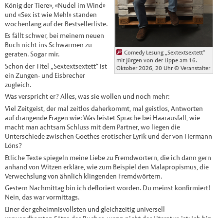
König der Tiere», «Nudel im Wind»
und «Sex ist wie Mehl» standen
wochenlang auf der Bestsellerliste.
Es fällt schwer, bei meinem neuen
Buch nicht ins Schwärmen zu
Comedy Lesung „Sextextsextett“
geraten. Sogar mir.
mit Jürgen von der Lippe am 16.
Schon der Titel „Sextextsextett“ ist
Oktober 2026, 20 Uhr
© Veranstalter
ein Zungen- und Eisbrecher
zugleich.
Was verspricht er? Alles, was sie wollen und noch mehr:
Viel Zeitgeist, der mal zeitlos daherkommt, mal geistlos, Antworten
auf drängende Fragen wie: Was leistet Sprache bei Haarausfall, wie
macht man achtsam Schluss mit dem Partner, wo liegen die
Unterschiede zwischen Goethes erotischer Lyrik und der von Hermann
Löns?
Etliche Texte spiegeln meine Liebe zu Fremdwörtern, die ich dann gern
anhand von Witzen erkläre, wie zum Beispiel den Malapropismus, die
Verwechslung von ähnlich klingenden Fremdwörtern.
Gestern Nachmittag bin ich defloriert worden. Du meinst konfirmiert!
Nein, das war vormittags.
Einer der geheimnisvollsten und gleichzeitig universell