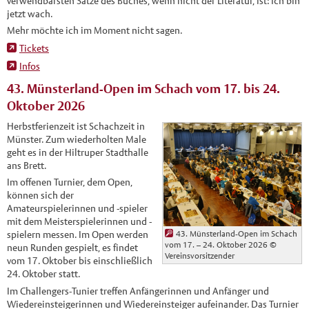
verwendbarsten Sätze des Buches, wenn nicht der Literatur, ist: Ich bin
jetzt wach.
Mehr möchte ich im Moment nicht sagen.
Tickets
Infos
43. Münsterland-Open im Schach vom 17. bis 24.
Oktober 2026
Herbstferienzeit ist Schachzeit in
Münster. Zum wiederholten Male
geht es in der Hiltruper Stadthalle
ans Brett.
Im offenen Turnier, dem Open,
können sich der
Amateurspielerinnen und -spieler
mit dem Meisterspielerinnen und -
43. Münsterland-Open im Schach
spielern messen. Im Open werden
vom 17. – 24. Oktober 2026
©
neun Runden gespielt, es findet
Vereinsvorsitzender
vom 17. Oktober bis einschließlich
24. Oktober statt.
Im Challengers-Tunier treffen Anfängerinnen und Anfänger und
Wiedereinsteigerinnen und Wiedereinsteiger aufeinander. Das Turnier