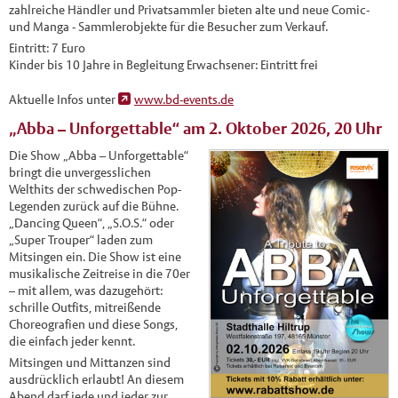
zahlreiche Händler und Privatsammler bieten alte und neue Comic-
und Manga - Sammlerobjekte für die Besucher zum Verkauf.
Eintritt: 7 Euro
Kinder bis 10 Jahre in Begleitung Erwachsener: Eintritt frei
Aktuelle Infos unter
www.bd-events.de
„Abba – Unforgettable“ am 2. Oktober 2026, 20 Uhr
Die Show „Abba – Unforgettable“
bringt die unvergesslichen
Welthits der schwedischen Pop-
Legenden zurück auf die Bühne.
„Dancing Queen“, „S.O.S.“ oder
„Super Trouper“ laden zum
Mitsingen ein. Die Show ist eine
musikalische Zeitreise in die 70er
– mit allem, was dazugehört:
schrille Outfits, mitreißende
Choreografien und diese Songs,
die einfach jeder kennt.
Mitsingen und Mittanzen sind
ausdrücklich erlaubt! An diesem
Abend darf jede und jeder zur