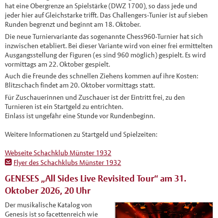
hat eine Obergrenze an Spielstärke (DWZ 1700), so dass jede und
jeder hier auf Gleichstarke trifft. Das Challengers-Tunier ist auf sieben
Runden begrenzt und beginnt am 18. Oktober.
Die neue Turniervariante das sogenannte Chess960-Turnier hat sich
inzwischen etabliert. Bei dieser Variante wird von einer frei ermittelten
Ausgangsstellung der Figuren (es sind 960 möglich) gespielt. Es wird
vormittags am 22. Oktober gespielt.
Auch die Freunde des schnellen Ziehens kommen auf ihre Kosten:
Blitzschach findet am 20. Oktober vormittags statt.
Für Zuschauerinnen und Zuschauer ist der Eintritt frei, zu den
Turnieren ist ein Startgeld zu entrichten.
Einlass ist ungefähr eine Stunde vor Rundenbeginn.
Weitere Informationen zu Startgeld und Spielzeiten:
Webseite Schachklub Münster 1932
Flyer des Schachklubs Münster 1932
GENESES „All Sides Live Revisited Tour“ am 31.
Oktober 2026, 20 Uhr
Der musikalische Katalog von
Genesis ist so facettenreich wie