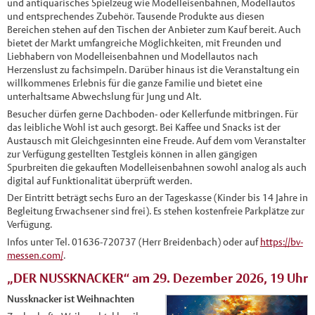
und antiquarisches Spielzeug wie Modelleisenbahnen, Modellautos
und entsprechendes Zubehör. Tausende Produkte aus diesen
Bereichen stehen auf den Tischen der Anbieter zum Kauf bereit. Auch
bietet der Markt umfangreiche Möglichkeiten, mit Freunden und
Liebhabern von Modelleisenbahnen und Modellautos nach
Herzenslust zu fachsimpeln. Darüber hinaus ist die Veranstaltung ein
willkommenes Erlebnis für die ganze Familie und bietet eine
unterhaltsame Abwechslung für Jung und Alt.
Besucher dürfen gerne Dachboden- oder Kellerfunde mitbringen. Für
das leibliche Wohl ist auch gesorgt. Bei Kaffee und Snacks ist der
Austausch mit Gleichgesinnten eine Freude. Auf dem vom Veranstalter
zur Verfügung gestellten Testgleis können in allen gängigen
Spurbreiten die gekauften Modelleisenbahnen sowohl analog als auch
digital auf Funktionalität überprüft werden.
Der Eintritt beträgt sechs Euro an der Tageskasse (Kinder bis 14 Jahre in
Begleitung Erwachsener sind frei). Es stehen kostenfreie Parkplätze zur
Verfügung.
Infos unter Tel. 01636-720737 (Herr Breidenbach) oder auf
https://bv-
messen.com/
.
„DER NUSSKNACKER“ am 29. Dezember 2026, 19 Uhr
Nussknacker ist Weihnachten