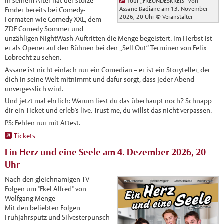
In seinem Alter hat der stolze
Tour „FREUNDESKREIS“ von
Assane Badiane am 13. November
Emder bereits bei Comedy-
2026, 20 Uhr
© Veranstalter
Formaten wie Comedy XXL, dem
ZDF Comedy Sommer und
unzähligen NightWash-Auftritten die Menge begeistert. Im Herbst ist
er als Opener auf den Bühnen bei den „Sell Out“ Terminen von Felix
Lobrecht zu sehen.
Assane ist nicht einfach nur ein Comedian – er ist ein Storyteller, der
dich in seine Welt mitnimmt und dafür sorgt, dass jeder Abend
unvergesslich wird.
Und jetzt mal ehrlich: Warum liest du das überhaupt noch? Schnapp
dir ein Ticket und erleb's live. Trust me, du willst das nicht verpassen.
PS: Fehlen nur mit Attest.
Tickets
Ein Herz und eine Seele am 4. Dezember 2026, 20
Uhr
Nach den gleichnamigen TV-
Folgen um "Ekel Alfred" von
Wolfgang Menge
Mit den beliebten Folgen
Frühjahrsputz und Silvesterpunsch