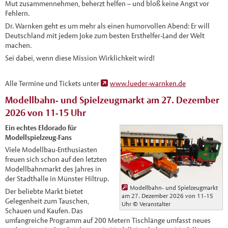
Mut zusammennehmen, beherzt helfen – und bloß keine Angst vor
Fehlern.
Dr. Warnken geht es um mehr als einen humorvollen Abend: Er will
Deutschland mit jedem Joke zum besten Ersthelfer-Land der Welt
machen.
Sei dabei, wenn diese Mission Wirklichkeit wird!
Alle Termine und Tickets unter
www.lueder-warnken.de
Modellbahn- und Spielzeugmarkt am 27. Dezember
2026 von 11-15 Uhr
Ein echtes Eldorado für
Modellspielzeug-Fans
Viele Modellbau-Enthusiasten
freuen sich schon auf den letzten
Modellbahnmarkt des Jahres in
der Stadthalle in Münster Hiltrup.
Modellbahn- und Spielzeugmarkt
Der beliebte Markt bietet
am 27. Dezember 2026 von 11-15
Gelegenheit zum Tauschen,
Uhr
© Veranstalter
Schauen und Kaufen. Das
umfangreiche Programm auf 200 Metern Tischlänge umfasst neues