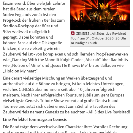
faszinierend. Über viele Jahrzehnte
hat die Band aus dem ruralen
Süden Englands zunächst den
Prog-Rock der frühen 70er bis zum
Stadion-Rockpop der 80er und
90er weltweit maßgeblich
GENESES „All Sides Live Revisited
geprägt. Dabei konnten und
Tour“ am 31. Oktober 2026, 20 Uhr
können Fans auf eine Diskografie
© Rüdiger Knuth
blicken, die so vielseitig wie ein
Zauberwürfel ist - von komplexen und schillernden Prog-Feuerwerken
wie „Dancing With the Moonlit Knight“ oder „Abacab“ über Radiohits
wie „No Son of Mine“ und „Jesus He Knows Me“ bis zu Balladen wie
„Hold on My heart“.
Eine derart vielseitige Mischung an Werken überzeugend und
authentisch auf die Bühne zu bringen, ist kein leichtes Unterfangen,
welches GENESES aber nunmehr seit über 10 Jahren erfolgreich
meistern. Nach ihrer erfolgreichen Tour zum Jubiläum, geht Europas
vielseitigste Genesis Tribute Show erneut auf große Deutschland-
Tournee und setzt sich dabei erneut zum Ziel, alle Facetten des
Zauberwürfels namens Genesis zu beleuchten - All Sides Live Revisited!
Eine Perfekte Hommage an Genesis
Die Band trägt dem wechselvollen Charakter ihres Vorbilds Rechnung
und überzeugt mit instrumentaler Klasse – Luka Sommerfeld als