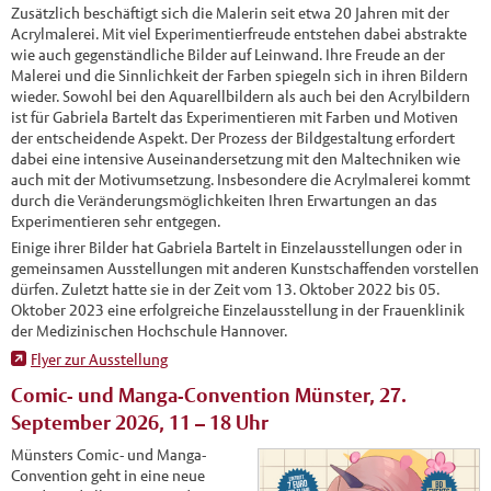
Zusätzlich beschäftigt sich die Malerin seit etwa 20 Jahren mit der
Acrylmalerei. Mit viel Experimentierfreude entstehen dabei abstrakte
wie auch gegenständliche Bilder auf Leinwand. Ihre Freude an der
Malerei und die Sinnlichkeit der Farben spiegeln sich in ihren Bildern
wieder. Sowohl bei den Aquarellbildern als auch bei den Acrylbildern
ist für Gabriela Bartelt das Experimentieren mit Farben und Motiven
der entscheidende Aspekt. Der Prozess der Bildgestaltung erfordert
dabei eine intensive Auseinandersetzung mit den Maltechniken wie
auch mit der Motivumsetzung. Insbesondere die Acrylmalerei kommt
durch die Veränderungsmöglichkeiten Ihren Erwartungen an das
Experimentieren sehr entgegen.
Einige ihrer Bilder hat Gabriela Bartelt in Einzelausstellungen oder in
gemeinsamen Ausstellungen mit anderen Kunstschaffenden vorstellen
dürfen. Zuletzt hatte sie in der Zeit vom 13. Oktober 2022 bis 05.
Oktober 2023 eine erfolgreiche Einzelausstellung in der Frauenklinik
der Medizinischen Hochschule Hannover.
Flyer zur Ausstellung
Comic- und Manga-Convention Münster, 27.
September 2026, 11 – 18 Uhr
Münsters Comic- und Manga-
Convention geht in eine neue