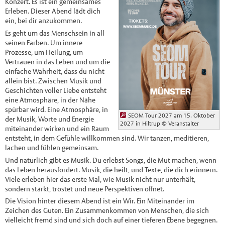
Konzert. Es ist ein gemeinsames
Erleben. Dieser Abend lädt dich
ein, bei dir anzukommen.
Es geht um das Menschsein in all
seinen Farben. Um innere
Prozesse, um Heilung, um
Vertrauen in das Leben und um die
einfache Wahrheit, dass du nicht
allein bist. Zwischen Musik und
Geschichten voller Liebe entsteht
eine Atmosphäre, in der Nähe
spürbar wird. Eine Atmosphäre, in
SEOM Tour 2027 am 15. Oktober
der Musik, Worte und Energie
2027 in Hiltrup
© Veranstalter
miteinander wirken und ein Raum
entsteht, in dem Gefühle willkommen sind. Wir tanzen, meditieren,
lachen und fühlen gemeinsam.
Und natürlich gibt es Musik. Du erlebst Songs, die Mut machen, wenn
das Leben herausfordert. Musik, die heilt, und Texte, die dich erinnern.
Viele erleben hier das erste Mal, wie Musik nicht nur unterhält,
sondern stärkt, tröstet und neue Perspektiven öffnet.
Die Vision hinter diesem Abend ist ein Wir. Ein Miteinander im
Zeichen des Guten. Ein Zusammenkommen von Menschen, die sich
vielleicht fremd sind und sich doch auf einer tieferen Ebene begegnen.