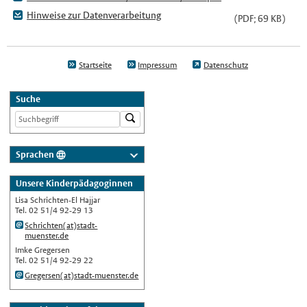
Hinweise zur Datenverarbeitung
(PDF; 69 KB)
Startseite
Impressum
Datenschutz
Suche
Sprachen
Deutsch
Unsere Kinderpädagoginnen
Nederlands
Lisa Schrichten-El Hajjar
English
Tel. 02 51/4 92-29 13
Schrichten(at)stadt-
Українська
muenster.de
Türkçe
Imke Gregersen
Tel. 02 51/4 92-29 22
اللغة العربية
Gregersen(at)stadt-muenster.de
Français