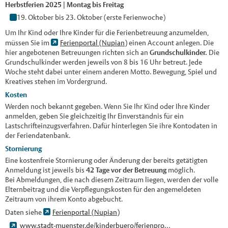
Herbstferien 2025 | Montag bis Freitag
19. Oktober bis 23. Oktober (erste Ferienwoche)
Um Ihr Kind oder Ihre Kinder für die Ferienbetreuung anzumelden,
müssen Sie im
Ferienportal (Nupian)
einen Account anlegen. Die
hier angebotenen Betreuungen richten sich an
Grundschulkinder.
Die
Grundschulkinder werden jeweils von 8 bis 16 Uhr betreut. Jede
Woche steht dabei unter einem anderen Motto. Bewegung, Spiel und
Kreatives stehen im Vordergrund.
Kosten
Werden noch bekannt gegeben. Wenn Sie Ihr Kind oder Ihre Kinder
anmelden, geben Sie gleichzeitig Ihr Einverständnis für ein
Lastschrifteinzugsverfahren. Dafür hinterlegen Sie ihre Kontodaten in
der Feriendatenbank.
Stornierung
Eine kostenfreie Stornierung oder Änderung der bereits getätigten
Anmeldung ist jeweils bis
42 Tage vor der Betreuung
möglich.
Bei Abmeldungen, die nach diesem Zeitraum liegen, werden der volle
Elternbeitrag und die Verpflegungskosten für den angemeldeten
Zeitraum von ihrem Konto abgebucht.
Daten siehe
Ferienportal (Nupian)
www.stadt-muenster.de/kinderbuero/ferienprogramme