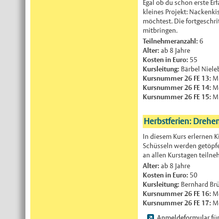
Egal ob du schon erste E
kleines Projekt: Nackenk
möchtest. Die fortgeschri
mitbringen.
Teilnehmeranzahl:
6
Alter:
ab 8 Jahre
Kosten in Euro:
55
Kursleitung:
Bärbel Niele
Kursnummer 26 FE 13:
Mi
Kursnummer 26 FE 14:
Mo
Kursnummer 26 FE 15:
Mi
Herbstferien: Drehen
In diesem Kurs erlernen K
Schüsseln werden getöpfer
an allen Kurstagen teiln
Alter:
ab 8 Jahre
Kosten in Euro:
50
Kursleitung:
Bernhard Br
Kursnummer 26 FE 16:
Mo
Kursnummer 26 FE 17:
Mo
Anmeldeformular für