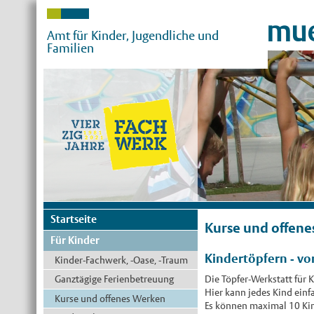
mue
Amt für Kinder, Jugendliche und
Familien
Startseite
Kurse und offen
Für Kinder
Kindertöpfern - v
Kinder-Fachwerk, -Oase, -Traum
Ganztägige Ferienbetreuung
Die Töpfer-Werkstatt für K
Hier kann jedes Kind ein
Kurse und offenes Werken
Es können maximal 10 Ki