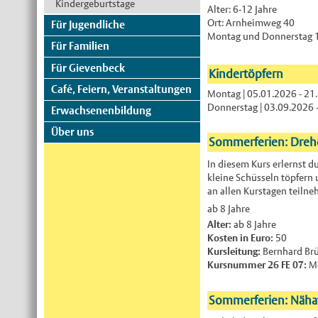
Kindergeburtstage
Alter: 6-12 Jahre
Ort: Arnheimweg 40
Für Jugendliche
Montag und Donnerstag 1
Für Familien
Für Gievenbeck
Kindertöpfern
Café, Feiern, Veranstaltungen
Montag | 05.01.2026 - 21.
Donnerstag | 03.09.2026 -
Erwachsenenbildung
Über uns
Sommerferien: Drehe
In diesem Kurs erlernst d
kleine Schüsseln töpfern 
an allen Kurstagen teiln
ab 8 Jahre
Alter:
ab 8 Jahre
Kosten in Euro:
50
Kursleitung:
Bernhard Br
Kursnummer 26 FE 07:
Mo
Sommerferien: Nähat