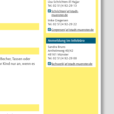
Lisa Schrichten-El Hajjar
Tel. 02 51/4 92-29 13
English
Schrichten(at)stadt-
Українська
muenster.de
Imke Gregersen
Türkçe
Tel. 02 51/4 92-29 22
اللغة العربية
Gregersen(at)stadt-muenster.de
Français
Anmeldung im Infobüro
Español
Sandra Bruns
Polski
Arnheimweg 40/42
48161 Münster
Русский
Tel. 02 51/4 92-29 00
 Becher, Tassen oder
hr Kind nur an, wenn es
fachwerk(at)stadt-muenster.de
中文
Automatische Übersetzung, ohne
Gewähr auf Richtigkeit.