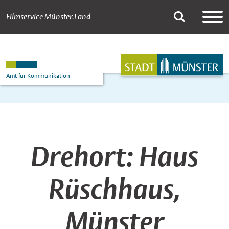
Filmservice Münster.Land
Haus Rüschhaus, M
Suche
Hauptnavigation
Inhalt
Amt für Kommunikation
Drehort: Haus
Rüschhaus,
Münster