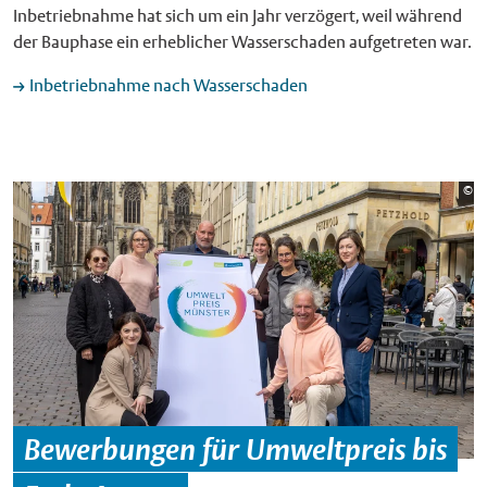
Inbetriebnahme hat sich um ein Jahr verzögert, weil während
der Bauphase ein erheblicher Wasserschaden aufgetreten war.
Inbetriebnahme nach Wasserschaden
Bi
©
St
Bewerbungen für Umweltpreis bis