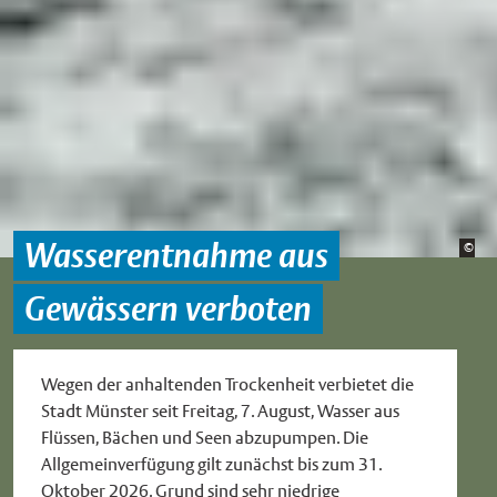
Wasserentnahme aus
Bild
©
Stad
Gewässern verboten
Wegen der anhaltenden Trockenheit verbietet die
Stadt Münster seit Freitag, 7. August, Wasser aus
Flüssen, Bächen und Seen abzupumpen. Die
Allgemeinverfügung gilt zunächst bis zum 31.
Oktober 2026. Grund sind sehr niedrige