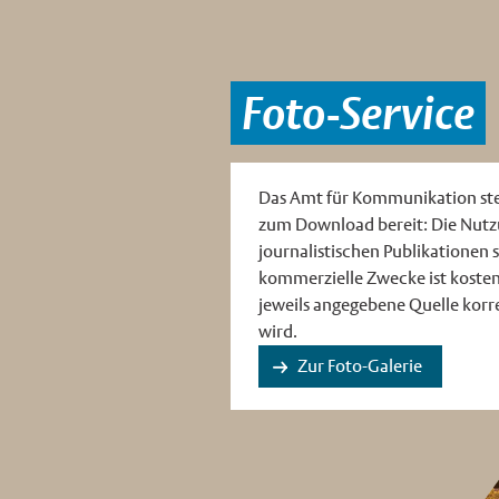
Foto-Service
Das Amt für Kommunikation ste
zum Download bereit: Die Nutz
journalistischen Publikationen s
kommerzielle Zwecke ist kostenf
jeweils angegebene Quelle korr
wird.
Zur Foto-Galerie