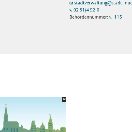
stadtverwaltung@stadt-mue
02 51/4 92-0
Behördennummer:
115
Bildrechte:
©
Stadt Münster
×