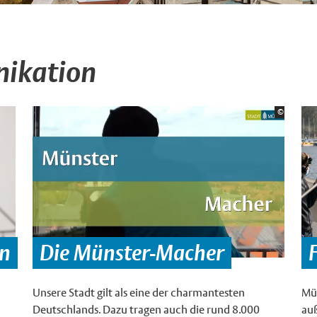
ikation
Bildrecht
©
Stadt Mün
an
Die Münster-Macher
Unsere Stadt gilt als eine der charmantesten
Mü
Deutschlands. Dazu tragen auch die rund 8.000
auß