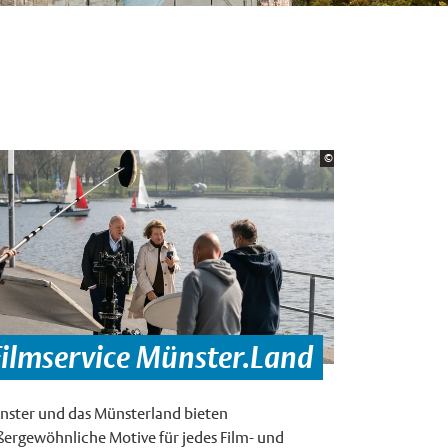
e:
Bildrechte:
ster
×
©
ZDF/Thomas Kost
×
Filmservice Münster.Land
nster und das Münsterland bieten
ergewöhnliche Motive für jedes Film- und