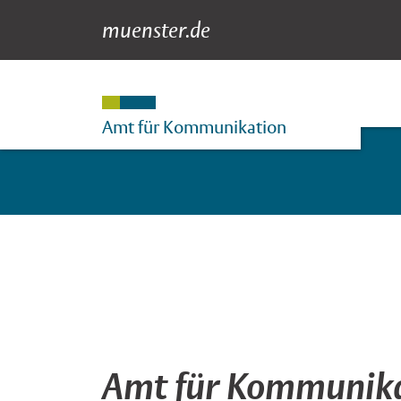
muenster.de
Für die Medien
Suche
Hauptnavigation
Inhalt
Amt für Kommunikation
Amt für Kommunik