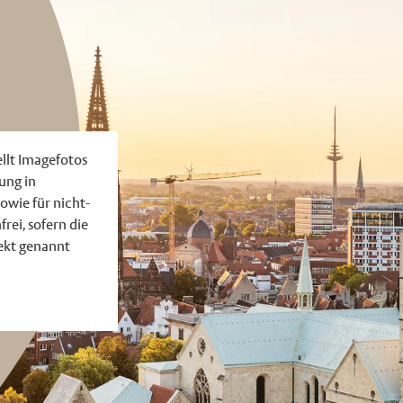
llt Imagefotos
ung in
owie für nicht-
rei, sofern die
ekt genannt