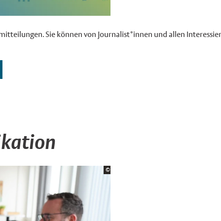
emitteilungen. Sie können von Journalist*innen und allen Interess
kation
Bildrechte:
©
Stadt Münster
×