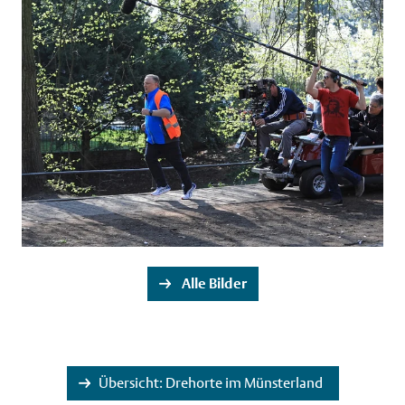
Bildrechte:
©
Stadt Münster/Britta Roski
×
Alle Bilder
Übersicht: Drehorte im Münsterland