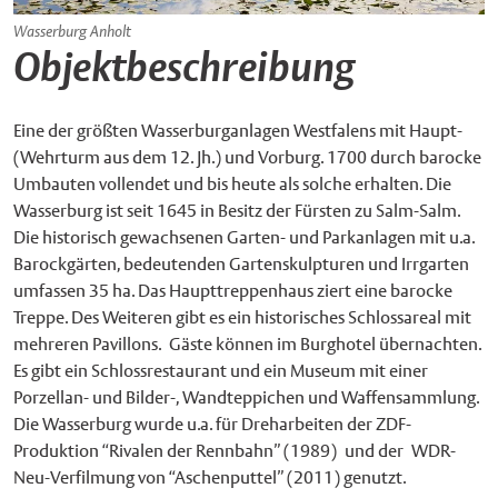
Wasserburg Anholt
Objektbeschreibung
Eine der größten Wasserburganlagen Westfalens mit Haupt-
(Wehrturm aus dem 12. Jh.) und Vorburg. 1700 durch barocke
Umbauten vollendet und bis heute als solche erhalten. Die
Wasserburg ist seit 1645 in Besitz der Fürsten zu Salm-Salm.
Die historisch gewachsenen Garten- und Parkanlagen mit u.a.
Barockgärten, bedeutenden Gartenskulpturen und Irrgarten
umfassen 35 ha. Das Haupttreppenhaus ziert eine barocke
Treppe. Des Weiteren gibt es ein historisches Schlossareal mit
mehreren Pavillons. Gäste können im Burghotel übernachten.
Es gibt ein Schlossrestaurant und ein Museum mit einer
Porzellan- und Bilder-, Wandteppichen und Waffensammlung.
Die Wasserburg wurde u.a. für Dreharbeiten der ZDF-
Produktion “Rivalen der Rennbahn” (1989) und der WDR-
Neu-Verfilmung von “Aschenputtel” (2011) genutzt.