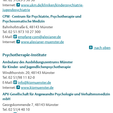
Tel. 02 51/83-5 36 36
Internet:
www.ukm.de/kliniken/kinderpsychiatrie-
jugendpsychiatrie
CPM - Centrum für Psychiatrie, Psychotherapie und
Psychosomatische Medizin
Bahnhofstraße 6, 48143 Münster
Tel. 02 51-973 10 27 300
E-Mail:
empfang-cpm@alexianer.de
Internet:
www.alexianer-muenster.de
nach oben
Psychotherapie-Institute
Ambulanz des Ausbildungszentrums Münster
für Kinder- und Jugendlichenpsychotherapie
Windthorststr. 20, 48143 Münster
Tel. 02 51/98 11 82-0
E-Mail:
info@kjpmuenster.de
Internet:
www.kjpmuenster.de
APV-Gesellschaft für Angewandte Psychologie und Verhaltensmedizin
mbH
Georgskommende 7, 48143 Münster
Tel. 02 51/4 40 10