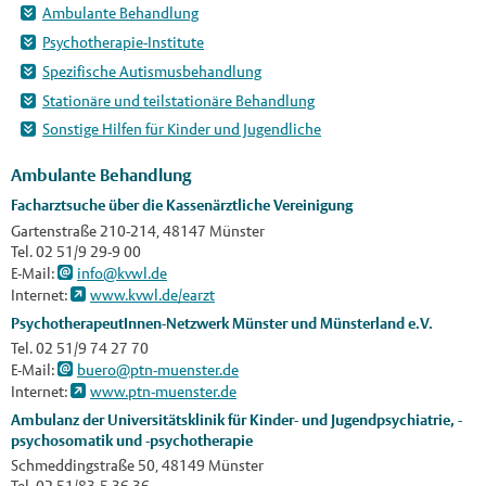
Ambulante Behandlung
Psychotherapie-Institute
Spezifische Autismusbehandlung
Stationäre und teilstationäre Behandlung
Sonstige Hilfen für Kinder und Jugendliche
Ambulante Behandlung
Facharztsuche über die Kassenärztliche Vereinigung
Gartenstraße 210-214, 48147 Münster
Tel. 02 51/9 29-9 00
E-Mail:
info@kvwl.de
Internet:
www.kvwl.de/earzt
PsychotherapeutInnen-Netzwerk Münster und Münsterland e.V.
Tel. 02 51/9 74 27 70
E-Mail:
buero@ptn-muenster.de
Internet:
www.ptn-muenster.de
Ambulanz der Universitätsklinik für Kinder- und Jugendpsychiatrie, -
psychosomatik und -psychotherapie
Schmeddingstraße 50, 48149 Münster