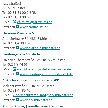
Josefstraße 2
48151 Münster
Tel. 02 51/53 00 9-3 38
Fax 02 51/53 00 9-3 11
E-Mail:
eb-mitte@caritas-ms.de
Internet:
www.caritas-ms.de
Diakonie Münster e.V.
Alter Steinweg 34, 48143 Münster
Tel. 02 51/4 90 15-0
Internet:
www.diakonie-muenster.de
Beratungsstelle Südviertel
Friedrich-Ebert-Straße 125, 48153 Münster
Tel. 0251/7 74 66
E-Mail:
mail@beratungsstelle-suedviertel.de
Internet:
www.beratungsstelle-suedviertel.de
Ärztliche Kinderschutzambulanz (DRK)
Melchersstraße 55, 48149 Münster
Tel. 02 51/41 85 40
E-Mail:
kinderschutzambulanz@drk-muenster.de
Internet:
www.drk-muenster.de
Amt für Kinder, Jugendliche und Familien