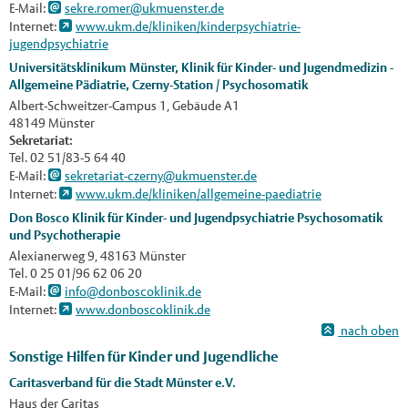
E-Mail:
sekre.romer@ukmuenster.de
Internet:
www.ukm.de/kliniken/kinderpsychiatrie-
jugendpsychiatrie
Universitätsklinikum Münster, Klinik für Kinder- und Jugendmedizin -
Allgemeine Pädiatrie, Czerny-Station / Psychosomatik
Albert-Schweitzer-Campus 1, Gebäude A1
48149 Münster
Sekretariat:
Tel. 02 51/83-5 64 40
E-Mail:
sekretariat-czerny@ukmuenster.de
Internet:
www.ukm.de/kliniken/allgemeine-paediatrie
Don Bosco Klinik für Kinder- und Jugendpsychiatrie Psychosomatik
und Psychotherapie
Alexianerweg 9, 48163 Münster
Tel. 0 25 01/96 62 06 20
E-Mail:
info@donboscoklinik.de
Internet:
www.donboscoklinik.de
nach oben
Sonstige Hilfen für Kinder und Jugendliche
Caritasverband für die Stadt Münster e.V.
Haus der Caritas