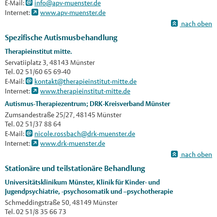
E-Mail:
info@apv-muenster.de
Internet:
www.apv-muenster.de
nach oben
Spezifische Autismusbehandlung
Therapieinstitut mitte.
Servatiiplatz 3, 48143 Münster
Tel. 02 51/60 65 69-40
E-Mail:
kontakt@therapieinstitut-mitte.de
Internet:
www.therapieinstitut-mitte.de
Autismus-Therapiezentrum; DRK-Kreisverband Münster
Zumsandestraße 25/27, 48145 Münster
Tel. 02 51/37 88 64
E-Mail:
nicole.rossbach@drk-muenster.de
Internet:
www.drk-muenster.de
nach oben
Stationäre und teilstationäre Behandlung
Universitätsklinikum Münster, Klinik für Kinder- und
Jugendpsychiatrie, -psychosomatik und –psychotherapie
Schmeddingstraße 50, 48149 Münster
Tel. 02 51/8 35 66 73