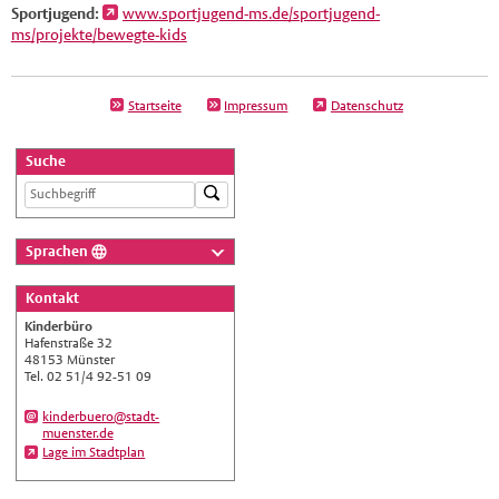
Sportjugend:
www.sportjugend-ms.de/sportjugend-
ms/projekte/bewegte-kids
Startseite
Impressum
Datenschutz
Suche
Sprachen
Deutsch
Kontakt
Nederlands
Kinderbüro
English
Hafenstraße 32
48153 Münster
Українська
Tel. 02 51/4 92-51 09
Türkçe
kinderbuero@stadt-
muenster.de
اللغة العربية
Lage im Stadtplan
Français