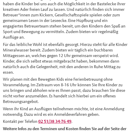
haben die Kinder bei uns auch die Möglichkeit in der Bastelecke ihrer
kreativen Ader freien Lauf zu lassen. Und natürlich finden sich immer
Betreuer*innen zum Kickern, Gesellschaftsspiele spielen oder zum
gemeinsamen Lesen in der Leseecke. Eine Hüpfburg und ein
engagiertes Betreuerteam stehen bereit, um den Kindern den Spaß an
Sport und Bewegung zu vermitteln. Zudem bieten wir regelmäßig
Ausflüge an.
Für das leibliche Wohl ist ebenfalls gesorgt. Hierzu steht für alle Kinder
Mineralwasser bereit. Zudem bieten wir täglich ein buchbares
Mittagessen an, welches gegen 12 Uhr gemeinsam verspeist wird.
Kinder, die sich selbst etwas mitgebracht haben, bekommen dann
natürlich auch die Gelegenheit, mit den anderen in Ruhe Mittag zu
essen.
Wir planen mit den Bewegten Kids eine Ferienbetreuung ohne
Voranmeldung. Im Zeitraum von 8-16 Uhr können Sie Ihre Kinder zu
uns bringen und abholen wie es Ihnen passt, dazu brauchen Sie diese
nicht vorher anzumelden. Es handelt sich hierbei um ein offenes
Betreuungsangebot.
Wenn ihr Kind an Ausflügen teilnehmen möchte, ist eine Anmeldung
notwendig. Dazu wird es ein Anmeldeverfahren geben.
Kontakt per Telefon
02 51/38 34-76 49
.
Weitere Infos zu den Terminen und Kosten finden Sie auf der Seite der