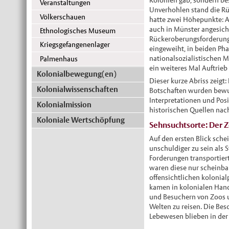
Kolonien gab, sondern be
Veranstaltungen
Unverhohlen stand die Rü
Völkerschauen
hatte zwei Höhepunkte: A
auch in Münster angesich
Ethnologisches Museum
Rückeroberungsforderung
Kriegsgefangenenlager
eingeweiht, in beiden Pha
nationalsozialistischen 
Palmenhaus
ein weiteres Mal Auftrieb 
Kolonialbewegung(en)
Dieser kurze Abriss zeigt
Kolonialwissenschaften
Botschaften wurden bewus
Interpretationen und Posi
Kolonialmission
historischen Quellen nac
Koloniale Wertschöpfung
Sehnsuchtsorte: Der 
Auf den ersten Blick sche
unschuldiger zu sein als
Forderungen transportiert
waren diese nur scheinba
offensichtlichen kolonial
kamen in kolonialen Han
und Besuchern von Zoos u
Welten zu reisen. Die B
Lebewesen blieben in der 