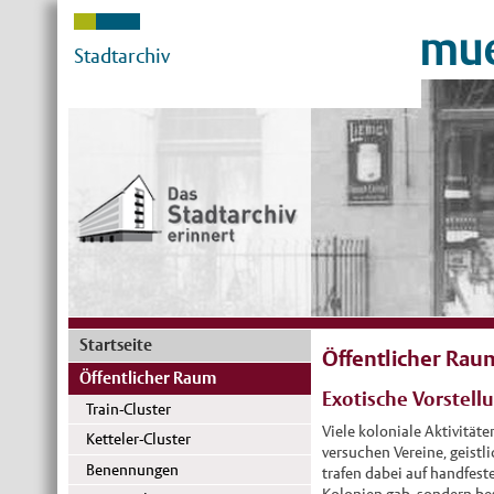
mue
Stadtarchiv
Startseite
Öffentlicher Rau
Öffentlicher Raum
Exotische Vorstell
Train-Cluster
Viele koloniale Aktivität
Ketteler-Cluster
versuchen Vereine, geist
Benennungen
trafen dabei auf handfeste