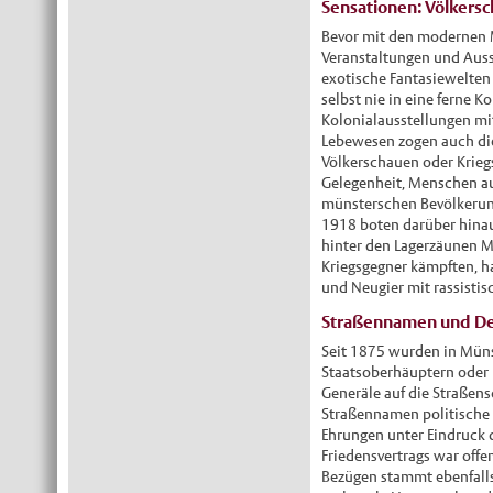
Sensationen: Völkersc
Bevor mit den modernen 
Veranstaltungen und Auss
exotische Fantasiewelten
selbst nie in eine ferne Ko
Kolonialausstellungen m
Lebewesen zogen auch di
Völkerschauen oder Krieg
Gelegenheit, Menschen aus
münsterschen Bevölkerung
1918 boten darüber hinau
hinter den Lagerzäunen M
Kriegsgegner kämpften, h
und Neugier mit rassist
Straßennamen und Den
Seit 1875 wurden in Müns
Staatsoberhäuptern oder 
Generäle auf die Straßens
Straßennamen politische 
Ehrungen unter Eindruck 
Friedensvertrags war offe
Bezügen stammt ebenfalls