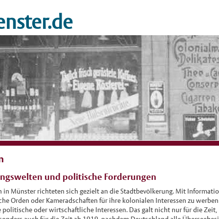
nster.de
m
ungswelten und politische Forderungen
en in Münster richteten sich gezielt an die Stadtbevölkerung. Mit Informa
liche Orden oder Kameradschaften für ihre kolonialen Interessen zu werbe
 politische oder wirtschaftliche Interessen. Das galt nicht nur für die Zeit