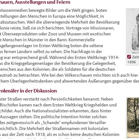
hauen, Ausstellungen und Feiern
Massenmedien bewegte Bilder um die Welt gingen, boten
tellungen den Menschen in Europa eine Möglichkeit, in
 abzutauchen. Weil die überwiegende Mehrheit der Bevölkerung
lonie reiste, ließ sie sich berichten. Vorträge von Missionaren,
it Überseeprodukten oder Zoos und Museen mit exotischen
e Menschen in Münster in den Bann. Kommerzielle
sgefangenenlager im Ersten Weltkrieg boten die seltene
 fernen Ländern selbst zu sehen. Die Nachfrage in der
Zeit
 war entsprechend groß. Während des Ersten Weltkriegs 1914-
1896
s die Kriegsgefangenenlager der Bevölkerung die Gelegenheit,
enschen aus den Kolonien, die als Soldaten für die deutschen
autnah zu betrachten. Wie bei den Völkerschauen mischten sich auch hier 
ischem Überlegenheitsdenken und abwertenden Äußerungen gegenüber de
kmäler in der Diskussion
ter Straßen verstärkt nach Persönlichkeiten benannt. Neben
Bischöfen kamen nach dem Ersten Weltkrieg Kriegshelden und
childer. Auch die Nationalsozialisten erkannten, dass hinter
Aussagen stehen. Die politische Intention hinter solchen
des zeitgenössisch als „Schande“ empfundenen Versailler
nsichtlich. Die Mehrheit der Straßennamen mit kolonialen
 aus der Zeit nach 1918, als es schon keine deutschen Kolonien