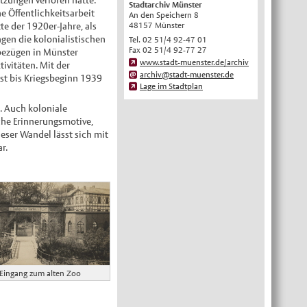
tzungen verloren hatte.
Stadtarchiv Münster
 Öffentlichkeitsarbeit
An den Speichern 8
English
48157 Münster
e der 1920er-Jahre, als
Українська
gen die kolonialistischen
Tel. 02 51/4 92-47 01
Fax 02 51/4 92-77 27
bezügen in Münster
Türkçe
www.stadt-muenster.de/archiv
ivitäten. Mit der
archiv@stadt-muenster.de
اللغة العربية
st bis Kriegsbeginn 1939
Lage im Stadtplan
Français
. Auch koloniale
Español
che Erinnerungsmotive,
eser Wandel lässt sich mit
Polski
r.
Русский
中文
Automatische Übersetzung, ohne
Gewähr auf Richtigkeit.
 Eingang zum alten Zoo