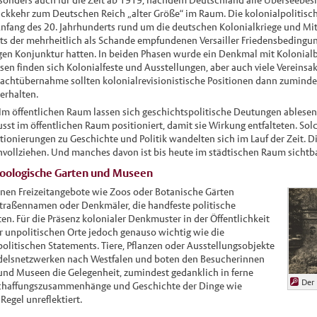
sonders auch für die Zeit ab 1919, nachdem Deutschland alle Überseebesi
ckkehr zum Deutschen Reich „alter Größe“ im Raum. Die kolonialpolitische
nfang des 20. Jahrhunderts rund um die deutschen Kolonialkriege und Mitt
ts der mehrheitlich als Schande empfundenen Versailler Friedensbedingun
en Konjunktur hatten. In beiden Phasen wurde ein Denkmal mit Kolonial
sen finden sich Kolonialfeste und Ausstellungen, aber auch viele Vereinsakt
Machtübernahme sollten kolonialrevisionistische Positionen dann zuminde
erhalten.
: Im öffentlichen Raum lassen sich geschichtspolitische Deutungen ablesen
st im öffentlichen Raum positioniert, damit sie Wirkung entfalteten. Sol
tionierungen zu Geschichte und Politik wandelten sich im Lauf der Zeit. Di
hvollziehen. Und manches davon ist bis heute im städtischen Raum sichtba
Zoologische Garten und Museen
inen Freizeitangebote wie Zoos oder Botanische Gärten
 Straßennamen oder Denkmäler, die handfeste politische
en. Für die Präsenz kolonialer Denkmuster in der Öffentlichkeit
r unpolitischen Orte jedoch genauso wichtig wie die
politischen Statements. Tiere, Pflanzen oder Ausstellungsobjekte
delsnetzwerken nach Westfalen und boten den Besucherinnen
nd Museen die Gelegenheit, zumindest gedanklich in ferne
Der
eschaffungszusammenhänge und Geschichte der Dinge wie
Regel unreflektiert.