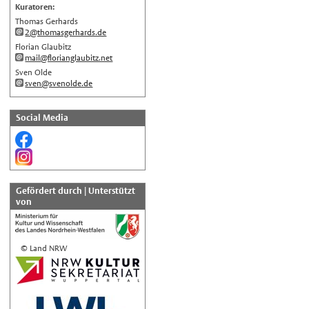
Kuratoren:
Русский
Thomas Gerhards
中文
2@thomasgerhards.de
Florian Glaubitz
Automatische Übersetzung, ohne
mail@florianglaubitz.net
Gewähr auf Richtigkeit.
Sven Olde
sven@svenolde.de
Social Media
Gefördert durch | Unterstützt
von
© Land NRW