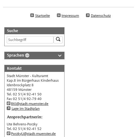
Startseite
Impressum
Datenschutz
Suche
Sprachen
Deutsch
Kontakt
Nederlands
Stadt Münster - Kulturamt
English
Kap.8 im Bürgerhaus Kinderhaus
Idenbrockplatz 8
Українська
48159 Münster
Tel. 02 51/4 92-41 50
Türkçe
Fax 02 51/4 92-79 40
BKI@stadt-muenster.de
اللغة العربية
Lage im Stadtplan
Français
Ansprechpartnerin:
Ute Behrens-Porzky
Español
Tel. 02 51/4 92-41 52
Polski
PorzkyU@stadt-muenster.de