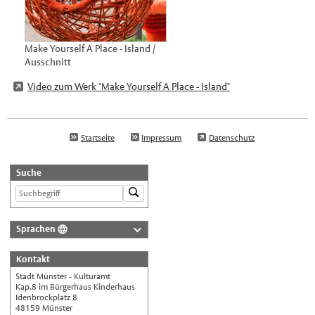
Make Yourself A Place - Island /
Ausschnitt
Video zum Werk "Make Yourself A Place - Island"
Startseite
Impressum
Datenschutz
Suche
Sprachen
Deutsch
Kontakt
Nederlands
Stadt Münster - Kulturamt
English
Kap.8 im Bürgerhaus Kinderhaus
Idenbrockplatz 8
Українська
48159 Münster