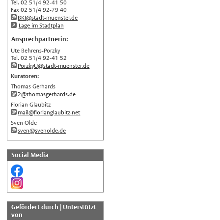
Tel. 02 51/4 92-41 50
Türkçe
Fax 02 51/4 92-79 40
BKI@stadt-muenster.de
اللغة العربية
Lage im Stadtplan
Français
Ansprechpartnerin:
Ute Behrens-Porzky
Español
Tel. 02 51/4 92-41 52
Polski
PorzkyU@stadt-muenster.de
Kuratoren:
Русский
Thomas Gerhards
中文
2@thomasgerhards.de
Florian Glaubitz
Automatische Übersetzung, ohne
mail@florianglaubitz.net
Gewähr auf Richtigkeit.
Sven Olde
sven@svenolde.de
Social Media
Gefördert durch | Unterstützt
von