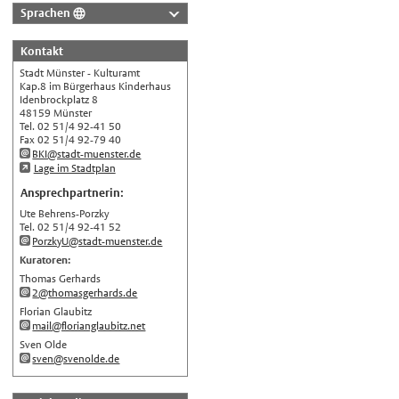
Sprachen
Deutsch
Kontakt
Nederlands
Stadt Münster - Kulturamt
English
Kap.8 im Bürgerhaus Kinderhaus
Idenbrockplatz 8
Українська
48159 Münster
Tel. 02 51/4 92-41 50
Türkçe
Fax 02 51/4 92-79 40
BKI@stadt-muenster.de
اللغة العربية
Lage im Stadtplan
Français
Ansprechpartnerin:
Ute Behrens-Porzky
Español
Tel. 02 51/4 92-41 52
Polski
PorzkyU@stadt-muenster.de
Kuratoren:
Русский
Thomas Gerhards
中文
2@thomasgerhards.de
Florian Glaubitz
Automatische Übersetzung, ohne
mail@florianglaubitz.net
Gewähr auf Richtigkeit.
Sven Olde
sven@svenolde.de