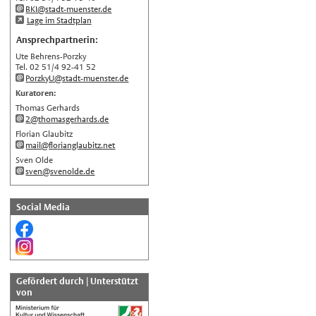
BKI@stadt-muenster.de
اللغة العربية
Lage im Stadtplan
Français
Ansprechpartnerin:
Ute Behrens-Porzky
Español
Tel. 02 51/4 92-41 52
Polski
PorzkyU@stadt-muenster.de
Kuratoren:
Русский
Thomas Gerhards
中文
2@thomasgerhards.de
Florian Glaubitz
Automatische Übersetzung, ohne
mail@florianglaubitz.net
Gewähr auf Richtigkeit.
Sven Olde
sven@svenolde.de
Social Media
Gefördert durch | Unterstützt
von