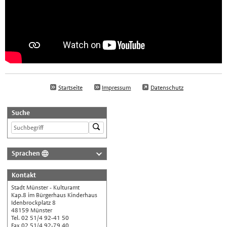
Startseite
Impressum
Datenschutz
Suche
Sprachen
Deutsch
Kontakt
Nederlands
Stadt Münster - Kulturamt
English
Kap.8 im Bürgerhaus Kinderhaus
Idenbrockplatz 8
Українська
48159 Münster
Tel. 02 51/4 92-41 50
Türkçe
Fax 02 51/4 92-79 40