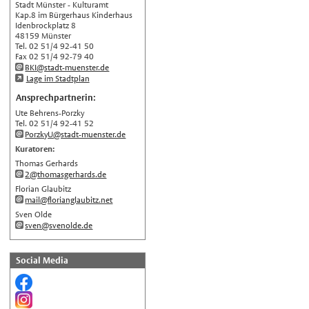
Stadt Münster - Kulturamt
English
Kap.8 im Bürgerhaus Kinderhaus
Idenbrockplatz 8
Українська
48159 Münster
Tel. 02 51/4 92-41 50
Türkçe
Fax 02 51/4 92-79 40
BKI@stadt-muenster.de
اللغة العربية
Lage im Stadtplan
Français
Ansprechpartnerin:
Ute Behrens-Porzky
Español
Tel. 02 51/4 92-41 52
Polski
PorzkyU@stadt-muenster.de
Kuratoren:
Русский
Thomas Gerhards
中文
2@thomasgerhards.de
Florian Glaubitz
Automatische Übersetzung, ohne
mail@florianglaubitz.net
Gewähr auf Richtigkeit.
Sven Olde
sven@svenolde.de
Social Media