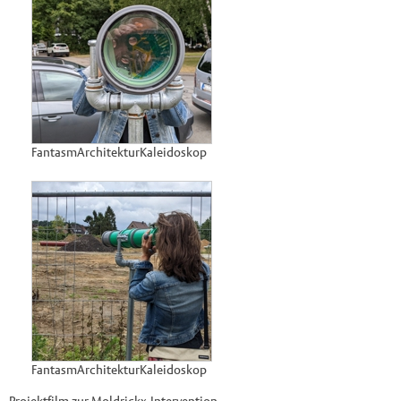
FantasmArchitekturKaleidoskop
FantasmArchitekturKaleidoskop