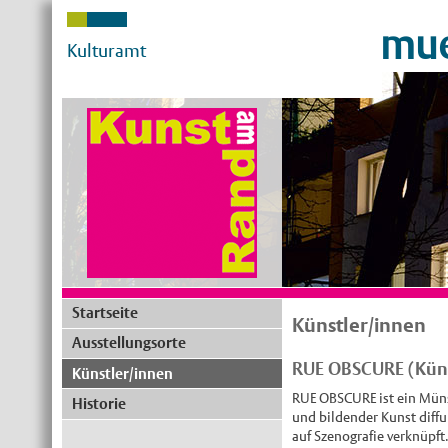
mue
Kulturamt
Startseite
Künstler/innen
Ausstellungsorte
RUE OBSCURE (Küns
Künstler/innen
RUE OBSCURE ist ein Müns
Historie
und bildender Kunst diff
auf Szenografie verknüpf