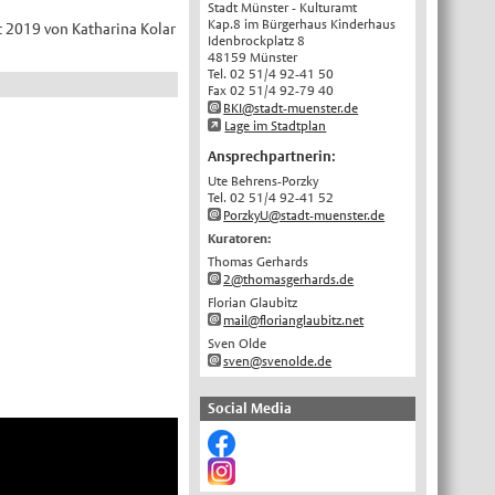
Stadt Münster - Kulturamt
Kap.8 im Bürgerhaus Kinderhaus
English
it 2019 von Katharina Kolar
Idenbrockplatz 8
48159 Münster
Українська
Tel. 02 51/4 92-41 50
Türkçe
Fax 02 51/4 92-79 40
BKI@stadt-muenster.de
اللغة العربية
Lage im Stadtplan
Français
Ansprechpartnerin:
Ute Behrens-Porzky
Español
Tel. 02 51/4 92-41 52
PorzkyU@stadt-muenster.de
Polski
Kuratoren:
Русский
Thomas Gerhards
2@thomasgerhards.de
中文
Florian Glaubitz
Automatische Übersetzung, ohne
mail@florianglaubitz.net
Gewähr auf Richtigkeit.
Sven Olde
sven@svenolde.de
Social Media