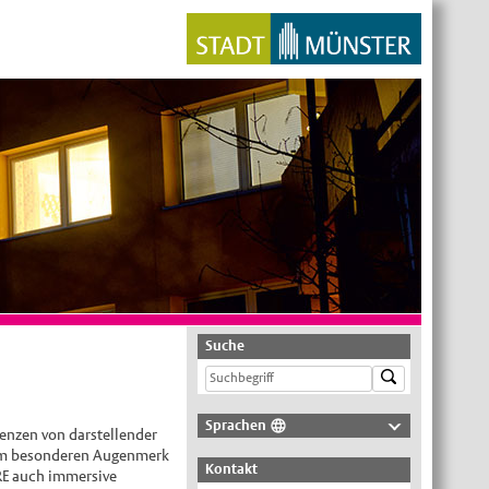
Suche
Sprachen
enzen von darstellender
Deutsch
inem besonderen Augenmerk
Kontakt
RE auch immersive
Nederlands