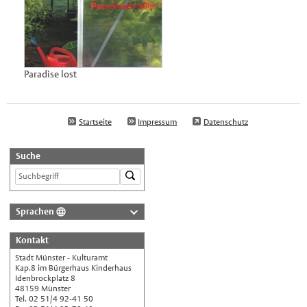
Paradise lost
Startseite
Impressum
Datenschutz
Suche
Sprachen
Deutsch
Kontakt
Nederlands
Stadt Münster - Kulturamt
English
Kap.8 im Bürgerhaus Kinderhaus
Idenbrockplatz 8
Українська
48159 Münster
Tel. 02 51/4 92-41 50