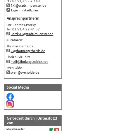
Türkçe
Fax 02 51/4 92-79 40
BKI@stadt-muenster.de
اللغة العربية
Lage im Stadtplan
Français
Ansprechpartnerin:
Ute Behrens-Porzky
Español
Tel. 02 51/4 92-41 52
Polski
PorzkyU@stadt-muenster.de
Kuratoren:
Русский
Thomas Gerhards
中文
2@thomasgerhards.de
Florian Glaubitz
Automatische Übersetzung, ohne
mail@florianglaubitz.net
Gewähr auf Richtigkeit.
Sven Olde
sven@svenolde.de
Social Media
Gefördert durch | Unterstützt
von