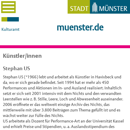
muenster.de
Kulturamt
Künstler/innen
Stephan US
Stephan US (*1966) lebt und arbeitet als Künstler in Havixbeck und
da, wo er sich gerade befindet. Seit 1994 hat er mehr als 450
Performances und Aktionen im In- und Ausland realisiert. Inhaltlich
setzt er sich seit 2001 intensiv mit dem Nichts und den verwandten
Leerstellen wie z. B. Stille, Leere, Loch und Abwesenheit auseinander.
2006 eröffnete er das weltweit einzige Archiv des Nichts, das
mittlerweile mit über 3.800 Beiträgen zum Thema gefüllt ist und es
wächst weiter zur Fülle des Nichts.
US arbeitete als Dozent für Performance-Art an der Universität Kassel
und erhielt Preise und Stipendien, u. a. Auslandsstipendium des