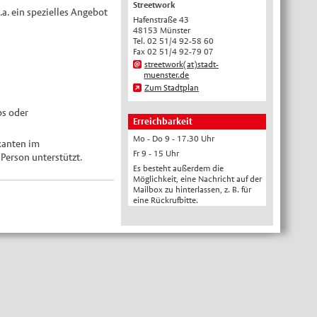
Streetwork
a. ein spezielles Angebot
English
Hafenstraße 43
48153 Münster
Українська
Tel. 02 51/4 92-58 60
Fax 02 51/4 92-79 07
Türkçe
streetwork(at)stadt-
muenster.de
اللغة العربية
Zum Stadtplan
Français
ps oder
Español
Erreichbarkeit
Mo - Do 9 - 17.30 Uhr
Polski
kanten im
Fr 9 - 15 Uhr
Person unterstützt.
Русский
Es besteht außerdem die
Möglichkeit, eine Nachricht auf der
中文
Mailbox zu hinterlassen, z. B. für
Automatische Übersetzung, ohne
eine Rückrufbitte.
Gewähr auf Richtigkeit.