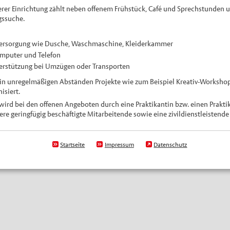
er Einrichtung zählt neben offenem Frühstück, Café und Sprechstunden u.
gssuche.
ersorgung wie Dusche, Waschmaschine, Kleiderkammer
omputer und Telefon
terstützung bei Umzügen oder Transporten
 in unregelmäßigen Abständen Projekte wie zum Beispiel Kreativ-Worksho
isiert.
wird bei den offenen Angeboten durch eine Praktikantin bzw. einen Prakti
 geringfügig beschäftigte Mitarbeitende sowie eine zivildienstleistende 
Startseite
Impressum
Datenschutz