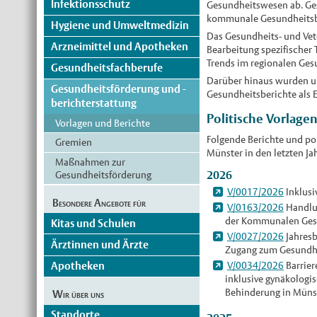
Infektionsschutz
Gesundheitswesen ab. Ges
kommunale Gesundheitsberi
Hygiene und Umweltmedizin
Das Gesundheits- und Vet
Arzneimittel und Apotheken
Bearbeitung spezifischer 
Trends im regionalen Ges
Gesundheitsfachberufe
Darüber hinaus wurden u
Gesundheitsförderung und -
Gesundheitsberichte als E
berichterstattung
Politische Vorlage
Vorlagen und Berichte
Folgende Berichte und po
Gremien
Münster in den letzten Jah
Maßnahmen zur
2026
Gesundheitsförderung
V/0017/2026
Inklusi
Besondere Angebote für
V/0163/2026
Handlun
der Kommunalen Ges
Kitas und Schulen
V/0027/2026
Jahresb
Ärztinnen und Ärzte
Zugang zum Gesundh
V/0034/2026
Barrier
Apotheken
inklusive gynäkologi
Behinderung in Müns
Wir über uns
Standorte