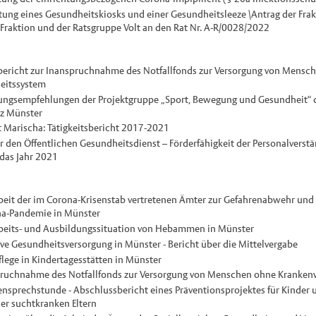
tung eines Gesundheitskiosks und einer Gesundheitsleeze \Antrag der Fra
Fraktion und der Ratsgruppe Volt an den Rat Nr. A-R/0028/2022
bericht zur Inanspruchnahme des Notfallfonds zur Versorgung von Mensch
eitssystem
ngsempfehlungen der Projektgruppe „Sport, Bewegung und Gesundheit“
z Münster
t Marischa: Tätigkeitsbericht 2017-2021
r den Öffentlichen Gesundheitsdienst – Förderfähigkeit der Personalverst
 das Jahr 2021
beit der im Corona-Krisenstab vertretenen Ämter zur Gefahrenabwehr un
a-Pandemie in Münster
beits- und Ausbildungssituation von Hebammen in Münster
ve Gesundheitsversorgung in Münster - Bericht über die Mittelvergabe
lege in Kindertagesstätten in Münster
ruchnahme des Notfallfonds zur Versorgung von Menschen ohne Kranken
nsprechstunde - Abschlussbericht eines Präventionsprojektes für Kinder 
er suchtkranken Eltern