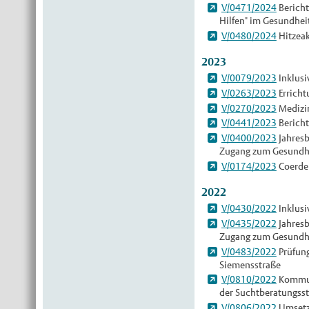
V/0471/2024
Bericht
Hilfen" im Gesundhei
V/0480/2024
Hitzeak
2023
V/0079/2023
Inklusi
V/0263/2023
Erricht
V/0270/2023
Medizin
V/0441/2023
Bericht
V/0400/2023
Jahresb
Zugang zum Gesundh
V/0174/2023
Coerde 
2022
V/0430/2022
Inklusi
V/0435/2022
Jahresb
Zugang zum Gesundh
V/0483/2022
Prüfung
Siemensstraße
V/0810/2022
Kommuna
der Suchtberatungsst
V/0806/2022
Umsetzu