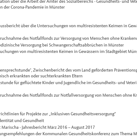
tion über die Arbeit der Ämter des Sozialbereichs - Gesundheits- und Vet
en der Corona-Pandemie in Münster
ussbericht über die Untersuchungen von multiresistenten Keimen in Gewä
ruchnahme des Notfallfonds zur Versorgung von Menschen ohne Kranken
dizinische Versorgung bei Schwangerschaftsabbrüchen in Münster
uchungen von multiresistenten Keimen in Gewässern im Stadtgebiet Müns
iensprechstunde", Zwischenbericht des vom Land geförderten Präventionsp
hisch erkrankten oder suchterkrankten Eltern
stunde für geflüchtete Kinder und Jugendliche im Gesundheits- und Veteri
ruchnahme des Notfallfonds zur Notfallversorgung von Menschen ohne K
ichtlinien für Projekte zur „Inklusiven Gesundheitsversorgung“
dentität und Gesundheit
t Marischa - Jahresbericht März 2016 – August 2017
ngsempfehlungen der Kommunalen Gesundheitskonferenz zum Thema M