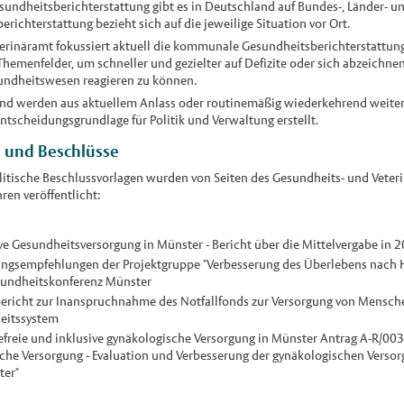
undheitsberichterstattung gibt es in Deutschland auf Bundes-, Länder- 
chterstattung bezieht sich auf die jeweilige Situation vor Ort.
erinäramt fokussiert aktuell die kommunale Gesundheitsberichterstattung 
Themenfelder, um schneller und gezielter auf Defizite oder sich abzeichn
undheitswesen reagieren zu können.
nd werden aus aktuellem Anlass oder routinemäßig wiederkehrend weite
ntscheidungsgrundlage für Politik und Verwaltung erstellt.
n und Beschlüsse
litische Beschlussvorlagen wurden von Seiten des Gesundheits- und Veter
ren veröffentlicht:
ve Gesundheitsversorgung in Münster - Bericht über die Mittelvergabe in 
gsempfehlungen der Projektgruppe "Verbesserung des Überlebens nach Her
undheitskonferenz Münster
ericht zur Inanspruchnahme des Notfallfonds zur Versorgung von Mensch
eitssystem
efreie und inklusive gynäkologische Versorgung in Münster Antrag A-R/003
sche Versorgung - Evaluation und Verbesserung der gynäkologischen Verso
ter"