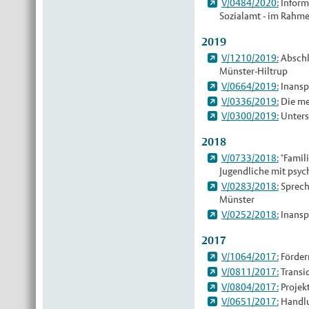
V/0484/2020:
Informa
Sozialamt - im Rahm
2019
V/1210/2019:
Abschl
Münster-Hiltrup
V/0664/2019:
Inansp
V/0336/2019:
Die me
V/0300/2019:
Unters
2018
V/0733/2018:
"Famil
Jugendliche mit psyc
V/0283/2018:
Sprech
Münster
V/0252/2018:
Inansp
2017
V/1064/2017:
Förderr
V/0811/2017:
Transi
V/0804/2017:
Projek
V/0651/2017:
Handlu