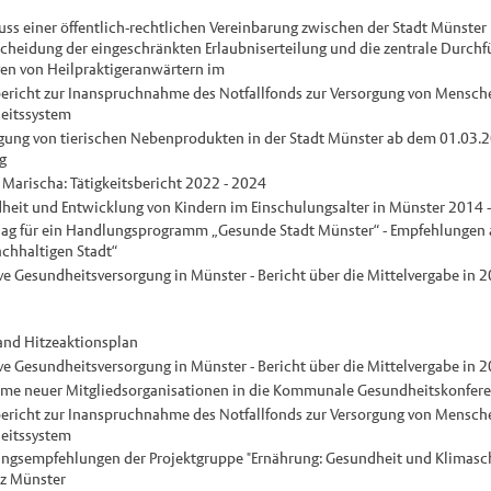
ss einer öffentlich-rechtlichen Vereinbarung zwischen der Stadt Münste
tscheidung der eingeschränkten Erlaubniserteilung und die zentrale Durch
en von Heilpraktigeranwärtern im
ericht zur Inanspruchnahme des Notfallfonds zur Versorgung von Mensch
eitssystem
gung von tierischen Nebenprodukten in der Stadt Münster ab dem 01.03.20
g
 Marischa: Tätigkeitsbericht 2022 - 2024
eit und Entwicklung von Kindern im Einschulungsalter in Münster 2014 
ag für ein Handlungsprogramm „Gesunde Stadt Münster“ - Empfehlungen 
achhaltigen Stadt“
ve Gesundheitsversorgung in Münster - Bericht über die Mittelvergabe in 
nd Hitzeaktionsplan
ve Gesundheitsversorgung in Münster - Bericht über die Mittelvergabe in 
e neuer Mitgliedsorganisationen in die Kommunale Gesundheitskonfere
ericht zur Inanspruchnahme des Notfallfonds zur Versorgung von Mensch
eitssystem
gsempfehlungen der Projektgruppe "Ernährung: Gesundheit und Klimas
z Münster