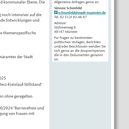
und kommunaler Ebene. Die
Allgemeine Anfragen gerne an:
English
Simone Schönfeld
schoenfeld@stadt-muenster.de
noch intensiver auf die
Українська
Tel. 02 51/4 92-46 67
ende Entwicklungen und
Adresse:
Türkçe
Stühmerweg 8
48147 Münster
اللغة العربية
re themenspezifische
Für Fragen zu bestimmten
Français
politischen Vorlagen, Berichten
und/oder Beschlüssen wenden Sie
Español
sich gerne an die Ansprechperson,
die in den Dokumenten genannt
inäramtes der Stadt
Polski
ist.
Русский
中文
2025
Automatische Übersetzung, ohne
z-Kreislauf-Stillstand"
Gewähr auf Richtigkeit.
en ohne geregelten
0/2024 "Barrierefreie und
rgung von Frauen mit