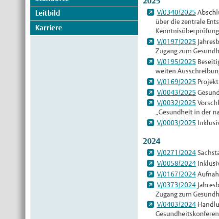
2025
V/0340/2025
Abschlu
Leitbild
über die zentrale En
Karriere
Kenntnisüberprüfung
V/0197/2025
Jahresb
Zugang zum Gesundh
V/0195/2025
Beseiti
weiten Ausschreibun
V/0169/2025
Projekt
V/0043/2025
Gesundh
V/0032/2025
Vorschl
„Gesundheit in der n
V/0003/2025
Inklusi
2024
V/0271/2024
Sachsta
V/0058/2024
Inklusi
V/0167/2024
Aufnahm
V/0373/2024
Jahresb
Zugang zum Gesundh
V/0403/2024
Handlun
Gesundheitskonferen