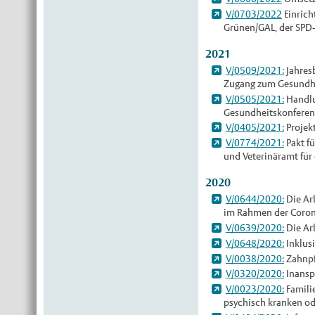
V/0703/2022
Einrich
Grünen/GAL, der SPD-
2021
V/0509/2021:
Jahres
Zugang zum Gesundh
V/0505/2021:
Handlu
Gesundheitskonferen
V/0405/2021:
Projek
V/0774/2021:
Pakt fü
und Veterinäramt für
2020
V/0644/2020:
Die Ar
im Rahmen der Coron
V/0639/2020:
Die Ar
V/0648/2020:
Inklusi
V/0038/2020:
Zahnpf
V/0320/2020:
Inansp
V/0023/2020:
Familie
psychisch kranken od