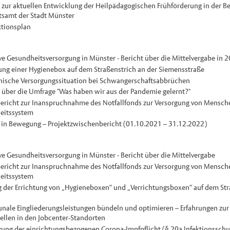
 zur aktuellen Entwicklung der Heilpädagogischen Frühförderung in der Be
tsamt der Stadt Münster
tionsplan
ve Gesundheitsversorgung in Münster - Bericht über die Mittelvergabe in 
ung einer Hygienebox auf dem Straßenstrich an der Siemensstraße
ische Versorgungssituation bei Schwangerschaftsabbrüchen
 über die Umfrage "Was haben wir aus der Pandemie gelernt?"
ericht zur Inanspruchnahme des Notfallfonds zur Versorgung von Mensch
eitssystem
in Bewegung – Projektzwischenbericht (01.10.2021 – 31.12.2022)
ve Gesundheitsversorgung in Münster - Bericht über die Mittelvergabe
ericht zur Inanspruchnahme des Notfallfonds zur Versorgung von Mensch
eitssystem
 der Errichtung von „Hygieneboxen“ und „Verrichtungsboxen“ auf dem Str
le Eingliederungsleistungen bündeln und optimieren – Erfahrungen zur
ellen in den Jobcenter-Standorten
ng der einrichtungsbezogenen Corona-Impfpflicht (§ 20a Infektionsschut