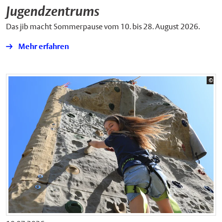
Jugendzentrums
Das jib macht Sommerpause vom 10. bis 28. August 2026.
Mehr erfahren
Bil
©
Sta