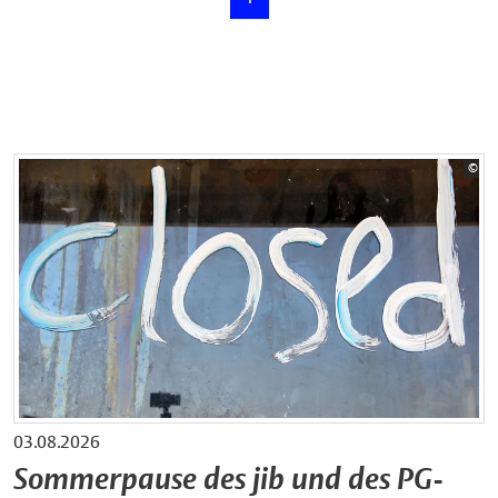
Bil
©
pix
03.08.2026
Sommerpause des jib und des PG-