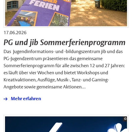
17.06.2026
PG und jib Sommerferienprogramm
Das Jugendinformations- und -bildungszentrum jib und das
PG-Jugendzentrum präsentieren das gemeinsame
Sommerferienprogramm für alle zwischen 12 und 27 Jahren:
es läuft über vier Wochen und bietet Workshops und
Kreativaktionen, Ausflüge, Musik-, Tanz- und Gaming-
Angebote sowie gemeinsame Aktionen…
Mehr erfahren
Bil
©
jib