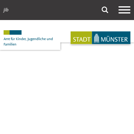
jib
jib
Suche
Hauptnavigation
Inhalt
Amt für Kinder, Jugendliche und
Familien