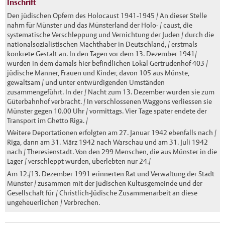
Inschrift
Den jüdischen Opfern des Holocaust 1941-1945 / An dieser Stelle
nahm für Münster und das Münsterland der Holo- / caust, die
systematische Verschleppung und Vernichtung der Juden / durch die
nationalsozialistischen Machthaber in Deutschland, / erstmals
konkrete Gestalt an. In den Tagen vor dem 13. Dezember 1941/
wurden in dem damals hier befindlichen Lokal Gertrudenhof 403 /
jüdische Männer, Frauen und Kinder, davon 105 aus Münste,
gewaltsam / und unter entwürdigenden Umständen
zusammengeführt. In der / Nacht zum 13. Dezember wurden sie zum
Güterbahnhof verbracht. / In verschlossenen Waggons verliessen sie
Münster gegen 10.00 Uhr / vormittags. Vier Tage später endete der
Transport im Ghetto Riga. /
Weitere Deportationen erfolgten am 27. Januar 1942 ebenfalls nach /
Riga, dann am 31. März 1942 nach Warschau und am 31. Juli 1942
nach / Theresienstadt. Von den 299 Menschen, die aus Münster in die
Lager / verschleppt wurden, überlebten nur 24./
Am 12./13. Dezember 1991 erinnerten Rat und Verwaltung der Stadt
Münster / zusammen mit der jüdischen Kultusgemeinde und der
Gesellschaft für / Christlich-Jüdische Zusammenarbeit an diese
ungeheuerlichen / Verbrechen.