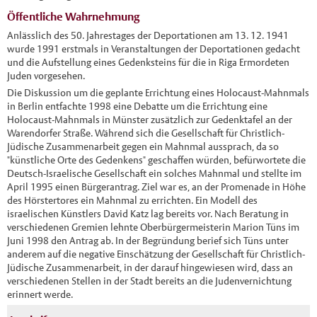
Öffentliche Wahrnehmung
Anlässlich des 50. Jahrestages der Deportationen am 13. 12. 1941
wurde 1991 erstmals in Veranstaltungen der Deportationen gedacht
und die Aufstellung eines Gedenksteins für die in Riga Ermordeten
Juden vorgesehen.
Die Diskussion um die geplante Errichtung eines Holocaust-Mahnmals
in Berlin entfachte 1998 eine Debatte um die Errichtung eine
Holocaust-Mahnmals in Münster zusätzlich zur Gedenktafel an der
Warendorfer Straße. Während sich die Gesellschaft für Christlich-
Jüdische Zusammenarbeit gegen ein Mahnmal aussprach, da so
"künstliche Orte des Gedenkens" geschaffen würden, befürwortete die
Deutsch-Israelische Gesellschaft ein solches Mahnmal und stellte im
April 1995 einen Bürgerantrag. Ziel war es, an der Promenade in Höhe
des Hörstertores ein Mahnmal zu errichten. Ein Modell des
israelischen Künstlers David Katz lag bereits vor. Nach Beratung in
verschiedenen Gremien lehnte Oberbürgermeisterin Marion Tüns im
Juni 1998 den Antrag ab. In der Begründung berief sich Tüns unter
anderem auf die negative Einschätzung der Gesellschaft für Christlich-
Jüdische Zusammenarbeit, in der darauf hingewiesen wird, dass an
verschiedenen Stellen in der Stadt bereits an die Judenvernichtung
erinnert werde.