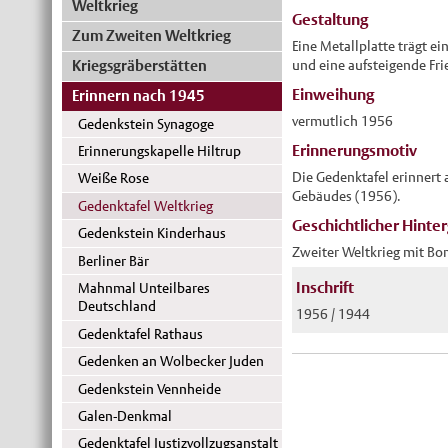
Weltkrieg
Gestaltung
Zum Zweiten Weltkrieg
Eine Metallplatte trägt ei
und eine aufsteigende Fr
Kriegsgräberstätten
Einweihung
Erinnern nach 1945
vermutlich 1956
Gedenkstein Synagoge
Erinnerungsmotiv
Erinnerungskapelle Hiltrup
Die Gedenktafel erinnert
Weiße Rose
Gebäudes (1956).
Gedenktafel Weltkrieg
Geschichtlicher Hinte
Gedenkstein Kinderhaus
Zweiter Weltkrieg mit B
Berliner Bär
Inschrift
Mahnmal Unteilbares
Deutschland
1956 / 1944
Gedenktafel Rathaus
Gedenken an Wolbecker Juden
Gedenkstein Vennheide
Galen-Denkmal
Gedenktafel Justizvollzugsanstalt