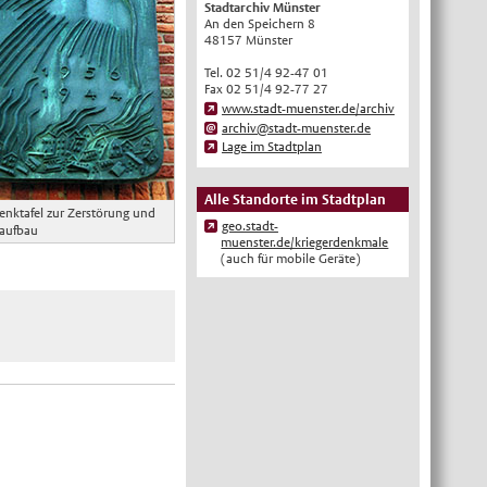
Stadtarchiv Münster
An den Speichern 8
English
48157 Münster
Українська
Tel. 02 51/4 92-47 01
Türkçe
Fax 02 51/4 92-77 27
www.stadt-muenster.de/archiv
اللغة العربية
archiv@stadt-muenster.de
Lage im Stadtplan
Français
Español
Alle Standorte im Stadtplan
nktafel zur Zerstörung und
Polski
geo.stadt-
aufbau
muenster.de/kriegerdenkmale
Русский
(auch für mobile Geräte)
中文
Automatische Übersetzung, ohne
Gewähr auf Richtigkeit.