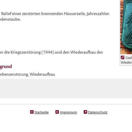
n Relief einer zerstörten brennenden Häuserzeile, Jahreszahlen
iedenstaube.
 an die Kriegszerstörung (1944) und den Wiederaufbau des
Gede
Wieder
rgrund
ombenzerstörung, Wiederaufbau
Startseite
Impressum
Datenschutz