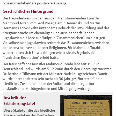
"Zusammenleben" als positivere Aussage.
Geschichtlicher Hintergrund
Der Freundeskreis um den aus dem Iran stammenden Künstler
Mahmoud Torabi mit Gerd Röser, Demir Demiroski und Martin
Hermanns entwickelte unter dem Eindruck der Entwicklung und des
Kriegsausbruchs im ehemaligen und auseinanderfallenden
Jugoslawien die Idee zur Skulptur "Zusammenleben". Im einstigen
Vielvölkerstaat Jugoslawien zerbrach das Zusammenleben zwischen
den Menschen verschiedener Religionen. Für Mahmoud Torabi
wiederholten sich Entwicklungen wie er sie als Ergebnis der
"Iranischen Revolution" erlebt hatte.
Der freischaffende Künstler Mahmoud Torabi lebt seit 1963 in
Deutschland und wurde am 5.12.2008 durch den Oberbürgermeister
Dr. Berthold Tillmann mit der Münster-Nadel ausgezeichnet. Damit
wurde unter anderem sein mehr als 30-jähriges Eintreten für ein
friedliches Zusammenleben der Völker und die Integration
ausländischer Mitbürgerinnen und Mitbürger gewürdigt.
Inschrift der
Erläuterungstafel
Diese Skulptur, die das friedliche
Zusammenleben der Deutschen