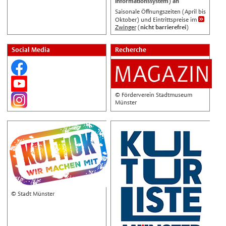
Informationssystem) an
Русский
Saisonale Öffnungszeiten (April bis
中文
Oktober) und Eintrittspreise im
Zwinger
(
nicht barrierefrei
)
Automatische Übersetzung, ohne
Gewähr auf Richtigkeit.
Social Media
Recherche
© Förderverein Stadtmuseum
Münster
© Stadt Münster