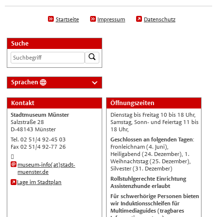
Startseite
Impressum
Datenschutz
Suche
Sprachen
Deutsch
Kontakt
Öffnungszeiten
Nederlands
Stadtmuseum Münster
Dienstag bis Freitag 10 bis 18 Uhr,
English
Salzstraße 28
Samstag, Sonn- und Feiertag 11 bis
D-48143 Münster
18 Uhr,
Українська
Tel. 02 51/4 92-45 03
Geschlossen an folgenden Tagen
:
Fax 02 51/4 92-77 26
Fronleichnam (4. Juni),
Türkçe
Heiligabend (24. Dezember), 1.
Weihnachtstag (25. Dezember),
اللغة العربية
museum-info(at)stadt-
Silvester (31. Dezember)
muenster.de
Français
Rollstuhlgerechte Einrichtung
Lage im Stadtplan
Assistenzhunde erlaubt
Español
Für schwerhörige Personen bieten
wir Induktionsschleifen für
Polski
Multimediaguides (tragbares