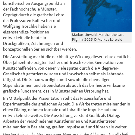
künstlerischen Ausgangspunkt an
der Fachhochschule Münster.
Geprägt durch die grafische Lehre
der Professoren Rolf Escher und
Wolfgang Troschke haben sie
eigenständige Positionen
Markus Lörwald: Martha, the Last
entwickelt, die heute in
Pilgrim, 2025
© Markus Lörwald
Druckgrafiken, Zeichnungen und
konzeptionellen Serien sichtbar werden.
Die Ausstellung macht die nachhaltige Wirkung dieser Lehre deutlich.
Über Jahrzehnte prägten Escher und Troschke eine Generation von
Kunstschaffenden, von denen viele später durch die Aldegrever-
Gesellschaft gefördert wurden und inzwischen selbst als Lehrende
tätig sind. Die Schau würdigt somit sowohl die ehemaligen
Stipendiatinnen und Stipendiaten als auch das bis heute wirksame
grafische Fundament, das in Münster seinen Ursprung hat.
Im Mittelpunkt der Präsentation steht das Prozesshafte und
Experimentelle der grafischen Arbeit. Die Werke treten miteinander in
einen Dialog, nehmen formale und inhaltliche Impulse auf und
entwickeln sie weiter. Die Ausstellung versteht Grafik als Dialog.
Arbeiten der verschiedenen Künstlerinnen und Künstler treten
miteinander in Beziehung, greifen Impulse auf und führen sie weiter.
Eine Ausstellung des Stadtmuseums Münster mit der Aldegrever-Gesellschaft