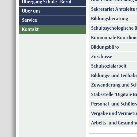
Übergang Schule - Beruf
Sekretariat Amtsleitu
Über uns
Bildungsberatung
Service
Schulpsychologische B
Kontakt
Kommunale Koordinier
Bildungsbüro
Zuschüsse
Schulsozialarbeit
Bildungs- und Teilhab
Zuwanderung und Sc
Stabsstelle "Digitale B
Personal- und Schüle
Vergabe und Vermietu
Arbeits- und Gesundh