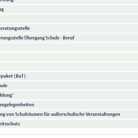
ng
eratungsstelle
ungsstelle Übergang Schule - Beruf
epaket (BuT)
hule
ildung"
rangelegenheiten
ng von Schulräumen für außerschulische Veranstaltungen
eitsschutz