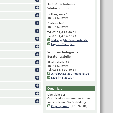
Amt für Schule und
English
Weiterbildung
Українська
Höfflingerweg 1
48153 Münster
Türkçe
Postanschrift:
48127 Münster
اللغة العربية
Tel. 02 51/4 92-40 01
Français
Fax 02 51/4 92-77 23
bildung@stadt-muenster.de
Español
Lage im Stadtplan
Polski
Schulpsychologische
Beratungsstelle
Русский
Klosterstraße 33
中文
48143 Münster
Tel. 02 51/4 92-40 81
Automatische Übersetzung, ohne
schulpsy@stadt-muenster.de
Gewähr auf Richtigkeit.
Lage im Stadtplan
Organigramm
Übersicht der
Organisationsstruktur des Amtes
für Schule und Weiterbildung
Organigramm
(PDF; 92 KB)