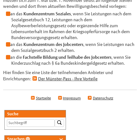
müssen sich zum 1. Mai bzw. 1. November selbst an folgende Stellen
wenden und dort Ihren aktuellen Bewilligungsbescheid vorlegen:
an das
Kundenzentrum Soziales
, wenn Sie Leistungen nach dem
Sozialgesetzbuch 12, Leistungen nach dem
Asylbewerberleistungsgesetz oder ergänzende Hilfe zum
Lebensunterhalt im Rahmen der Kriegsopferfürsorge nach dem
Bundesversorgungsgesetz erhalten.
an das
Kundenzentrum des Jobcenters
, wenn Sie Leistungen nach
dem Sozialgesetzbuch 2 erhalten.
an die
Fachstelle Bildung und Teilhabe des Jobcenters
, wenn Sie
Kinderzuschlag nach § 6a Bundeskindergeldgesetz erhalten.
Hier finden Sie eine Liste der teilnehmenden Anbieter und
Einrichtungen:
Der Münster-Pass - Ihre Vorteile
Startseite
Impressum
Datenschutz
Suche
Sprachen