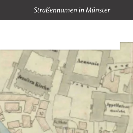
Straßennamen in Münster
A bis Z
Suche
Hauptnavigation
Inhalt