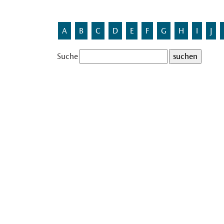
A
B
C
D
E
F
G
H
I
J
Suche
Straßennamen, die 
Es gibt in Münster 2 Straßen, die im Jahr 1895 en
Eine Übersicht über Zeiträume der Enstehung vo
Dorotheenstraße
Sophienstraße