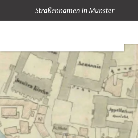
Straßennamen in Münster
A bis Z
Suche
Hauptnavigation
Inhalt