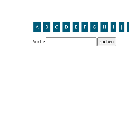
A
B
C
D
E
F
G
H
I
J
Suche
Am Filk
Die Bedeutung des Namens Am Filk ist nicht überl
In Münster gibt es fast 40 Straßennamen, deren 
ist. Die Aufzählung steht bei dem Straßennamen
Die Straße hieß vor 1978 teilweise Hofkamp.
Quelle: Adressbuch der Stadt Münster 2002, Mün