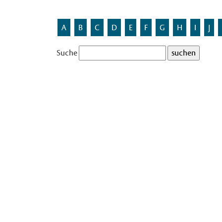
A
B
C
D
E
F
G
H
I
J
Suche
Bernings Kotten
Benannt nach einem in dieser Gegend überliefer
Gehört zum Thema:
Flurnamen