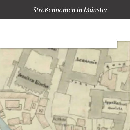
Straßennamen in Münster
A bis Z
Suche
Hauptnavigation
Inhalt