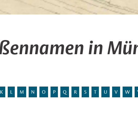
aßennamen in Mün
K
L
M
N
O
P
Q
R
S
T
U
V
W