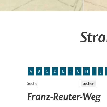
Str
A
B
C
D
E
F
G
H
I
J
Suche
Franz-Reuter-Weg