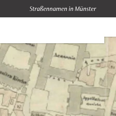
Straßennamen in Münster
A bis Z
Suche
Hauptnavigation
Inhalt