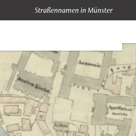
Straßennamen in Münster
A bis Z
Suche
Hauptnavigation
Inhalt