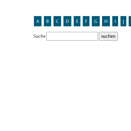
A
B
C
D
E
F
G
H
I
J
Suche
Haus Amelsbüren
Haus Amelsbüren ist ein typischer westfälischer G
früher im Besitz der Familie von Landsberg-Velen.