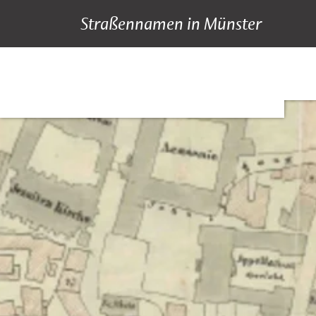
Straßennamen in Münster
A bis Z
Suche
Hauptnavigation
Inhalt