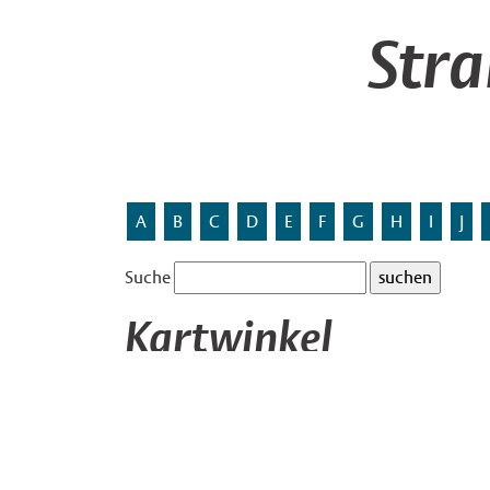
Str
A
B
C
D
E
F
G
H
I
J
Suche
Kartwinkel
Benannt nach einem in dieser Gegend überliefer
Die Bedeutung des Wortes
Kart
(im Zusammenhang
nicht bekannt. Vermutet wird ein Zusammenhang