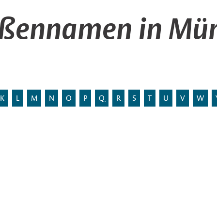
aßennamen in Mün
K
L
M
N
O
P
Q
R
S
T
U
V
W
ten Flurnamen.
Stadtbezirk:
Statistischer Bezirk:
 mit Flurnamen) ist hier
Entstehung:
 mit: