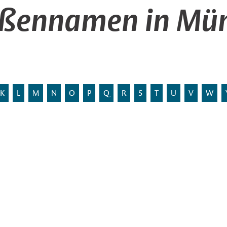
aßennamen in Mün
K
L
M
N
O
P
Q
R
S
T
U
V
W
tron der Kath.
Stadtbezirk:
chule und die
Statistischer Bezirk:
Entstehung:
Amtsblatt:
r Vereinigung, die schon 1560