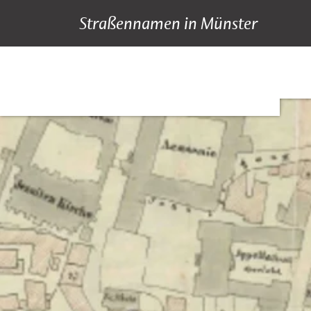
Straßennamen in Münster
A bis Z
Suche
Hauptnavigation
Inhalt