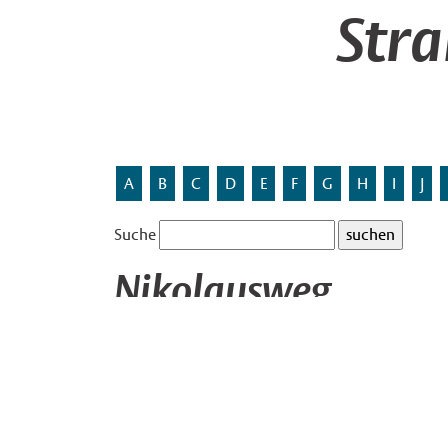
Str
A
B
C
D
E
F
G
H
I
J
Suche
Nikolausweg
Benannt nach dem Heiligen Nikolaus. Es ist der Pa
Kirchengemeinde. In Wolbeck gibt es die Nicolais
Nicolaibruderschaft.
Die Nikolaibruderschaft ist die älteste Wolbecke