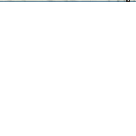
Straßennamen in
Münster
A
B
C
D
E
F
G
H
I
J
K
L
M
N
O
P
Q
R
S
T
U
V
W
Y
Z
Suche
Plantstaken