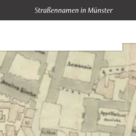
Straßennamen in Münster
A bis Z
Suche
Hauptnavigation
Inhalt