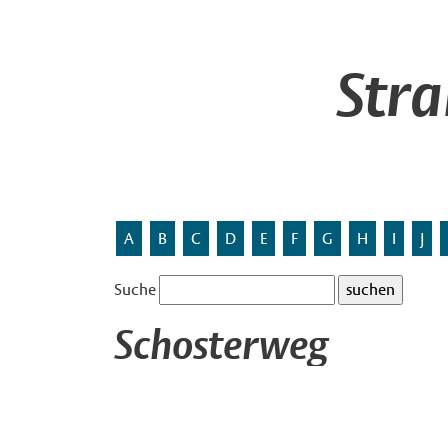
Str
A
B
C
D
E
F
G
H
I
J
Suche
Schosterweg
Benannt nach
Bernhard