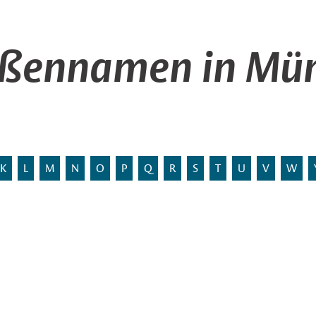
aßennamen in Mün
K
L
M
N
O
P
Q
R
S
T
U
V
W
Stadtbezirk:
Statistischer Bezirk: