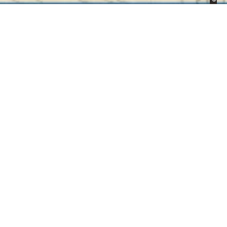
Straßennamen in
Münster
A
B
C
D
E
F
G
H
I
J
K
L
M
N
O
P
Q
R
S
T
U
V
W
Y
Z
Suche
Zum Erlenbusch