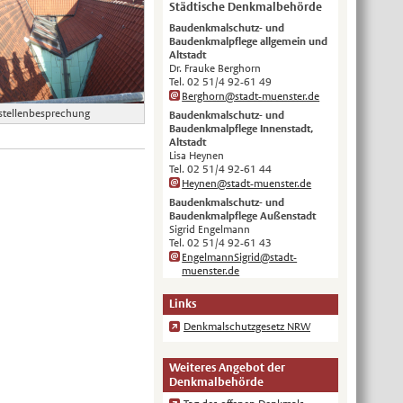
Städtische Denkmalbehörde
English
Baudenkmalschutz- und
Baudenkmalpflege allgemein und
Українська
Altstadt
Dr. Frauke Berghorn
Türkçe
Tel. 02 51/4 92-61 49
Berghorn@stadt-muenster.de
اللغة العربية
stellenbesprechung
Baudenkmalschutz- und
Français
Baudenkmalpflege Innenstadt,
Altstadt
Español
Lisa Heynen
Tel. 02 51/4 92-61 44
Polski
Heynen@stadt-muenster.de
Baudenkmalschutz- und
Русский
Baudenkmalpflege Außenstadt
Sigrid Engelmann
中文
Tel. 02 51/4 92-61 43
Automatische Übersetzung, ohne
EngelmannSigrid@stadt-
Gewähr auf Richtigkeit.
muenster.de
Links
Denkmalschutzgesetz NRW
Weiteres Angebot der
Denkmalbehörde