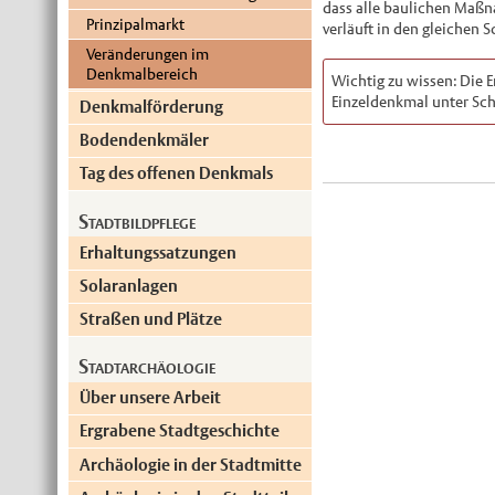
dass alle baulichen Maßn
Prinzipalmarkt
verläuft in den gleichen 
Veränderungen im
Denkmalbereich
Wichtig zu wissen: Die Er
Einzeldenkmal unter Sch
Denkmalförderung
Bodendenkmäler
Tag des offenen Denkmals
Stadtbildpflege
Erhaltungssatzungen
Solaranlagen
Straßen und Plätze
Stadtarchäologie
Über unsere Arbeit
Ergrabene Stadtgeschichte
Archäologie in der Stadtmitte